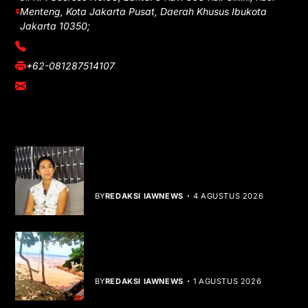
Menteng, Kota Jakarta Pusat, Daerah Khusus Ibukota
Jakarta 10350;
(021) 3908026
+62-081287514107
adm@iawnews.com
YOU MIGHT LIKE
Rocha Gibson Debut Lewat Single
Dibalik Tawaku Bergenre Slow Rock
BY
REDAKSI IAWNEWS
4 AGUSTUS 2026
Teluk Mata Ikan Keruh, Nelayan Soroti
Dampak Cut and Fill
BY
REDAKSI IAWNEWS
1 AGUSTUS 2026