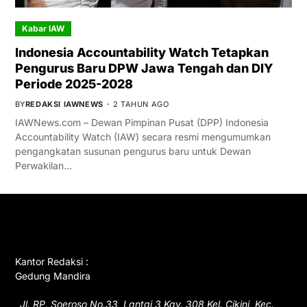
Kabar IAW
Indonesia Accountability Watch Tetapkan
Pengurus Baru DPW Jawa Tengah dan DIY
Periode 2025-2028
BY
REDAKSI IAWNEWS
2 TAHUN AGO
IAWNews.com – Dewan Pimpinan Pusat (DPP) Indonesia
Accountability Watch (IAW) secara resmi mengumumkan
pengangkatan susunan pengurus baru untuk Dewan
Perwakilan…
GET IN TOUCH
Kantor Redaksi :
Gedung Mandira
Jl. RP. Soeroso No.33, Lantai 3 Kav. 308 Kel. Cikini, Kec.