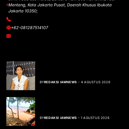
Menteng, Kota Jakarta Pusat, Daerah Khusus Ibukota
Jakarta 10350;
(021) 3908026
+62-081287514107
adm@iawnews.com
YOU MIGHT LIKE
Rocha Gibson Debut Lewat Single
Dibalik Tawaku Bergenre Slow Rock
BY
REDAKSI IAWNEWS
4 AGUSTUS 2026
Teluk Mata Ikan Keruh, Nelayan Soroti
Dampak Cut and Fill
BY
REDAKSI IAWNEWS
1 AGUSTUS 2026