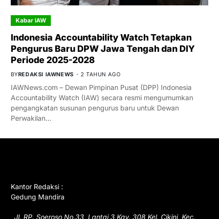
Kabar IAW
Indonesia Accountability Watch Tetapkan
Pengurus Baru DPW Jawa Tengah dan DIY
Periode 2025-2028
BY
REDAKSI IAWNEWS
2 TAHUN AGO
IAWNews.com – Dewan Pimpinan Pusat (DPP) Indonesia
Accountability Watch (IAW) secara resmi mengumumkan
pengangkatan susunan pengurus baru untuk Dewan
Perwakilan…
GET IN TOUCH
Kantor Redaksi :
Gedung Mandira
Jl. RP. Soeroso No.33, Lantai 3 Kav. 308 Kel. Cikini, Kec.