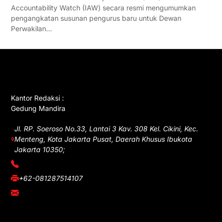
Accountability Watch (IAW) secara resmi mengumumkan
pengangkatan susunan pengurus baru untuk Dewan
Perwakilan…
GET IN TOUCH
Kantor Redaksi :
Gedung Mandira
Jl. RP. Soeroso No.33, Lantai 3 Kav. 308 Kel. Cikini, Kec.
Menteng, Kota Jakarta Pusat, Daerah Khusus Ibukota
Jakarta 10350;
(021) 3908026
+62-081287514107
adm@iawnews.com
YOU MIGHT LIKE