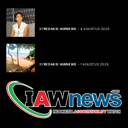
Rocha Gibson Debut Lewat Single
Dibalik Tawaku Bergenre Slow Rock
BY
REDAKSI IAWNEWS
4 AGUSTUS 2026
Teluk Mata Ikan Keruh, Nelayan Soroti
Dampak Cut and Fill
BY
REDAKSI IAWNEWS
1 AGUSTUS 2026