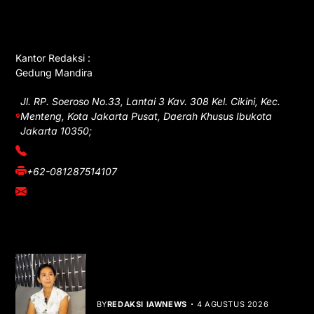
GET IN TOUCH
Kantor Redaksi :
Gedung Mandira
Jl. RP. Soeroso No.33, Lantai 3 Kav. 308 Kel. Cikini, Kec.
Menteng, Kota Jakarta Pusat, Daerah Khusus Ibukota
Jakarta 10350;
(021) 3908026
+62-081287514107
adm@iawnews.com
YOU MIGHT LIKE
Rocha Gibson Debut Lewat Single
Dibalik Tawaku Bergenre Slow Rock
BY
REDAKSI IAWNEWS
4 AGUSTUS 2026