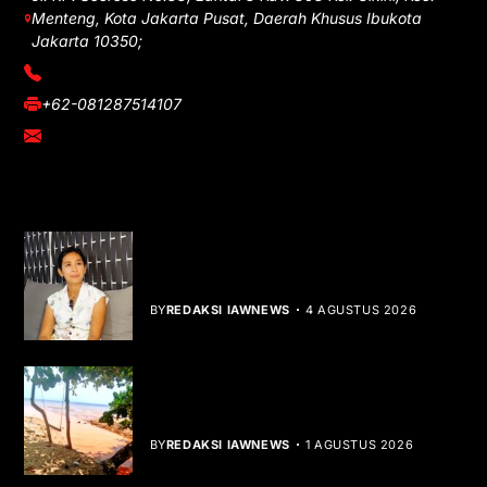
Menteng, Kota Jakarta Pusat, Daerah Khusus Ibukota
Jakarta 10350;
(021) 3908026
+62-081287514107
adm@iawnews.com
YOU MIGHT LIKE
Rocha Gibson Debut Lewat Single
Dibalik Tawaku Bergenre Slow Rock
BY
REDAKSI IAWNEWS
4 AGUSTUS 2026
Teluk Mata Ikan Keruh, Nelayan Soroti
Dampak Cut and Fill
BY
REDAKSI IAWNEWS
1 AGUSTUS 2026