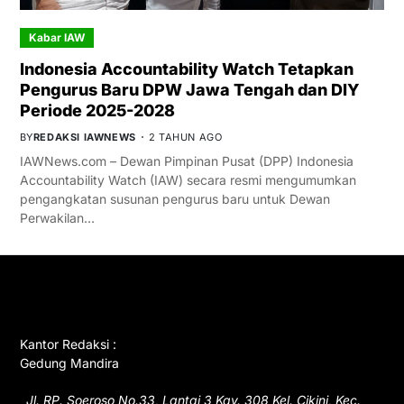
Kabar IAW
Indonesia Accountability Watch Tetapkan
Pengurus Baru DPW Jawa Tengah dan DIY
Periode 2025-2028
BY
REDAKSI IAWNEWS
2 TAHUN AGO
IAWNews.com – Dewan Pimpinan Pusat (DPP) Indonesia
Accountability Watch (IAW) secara resmi mengumumkan
pengangkatan susunan pengurus baru untuk Dewan
Perwakilan…
GET IN TOUCH
Kantor Redaksi :
Gedung Mandira
Jl. RP. Soeroso No.33, Lantai 3 Kav. 308 Kel. Cikini, Kec.