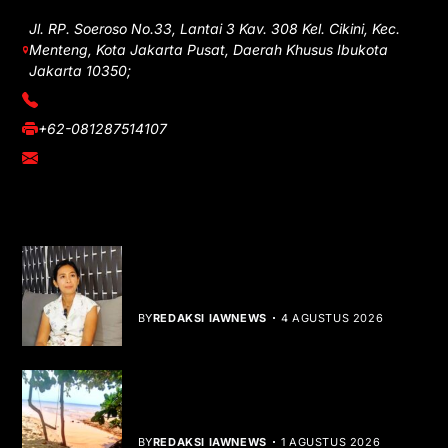
Jl. RP. Soeroso No.33, Lantai 3 Kav. 308 Kel. Cikini, Kec.
Menteng, Kota Jakarta Pusat, Daerah Khusus Ibukota
Jakarta 10350;
(021) 3908026
+62-081287514107
adm@iawnews.com
YOU MIGHT LIKE
Rocha Gibson Debut Lewat Single
Dibalik Tawaku Bergenre Slow Rock
BY
REDAKSI IAWNEWS
4 AGUSTUS 2026
Teluk Mata Ikan Keruh, Nelayan Soroti
Dampak Cut and Fill
BY
REDAKSI IAWNEWS
1 AGUSTUS 2026