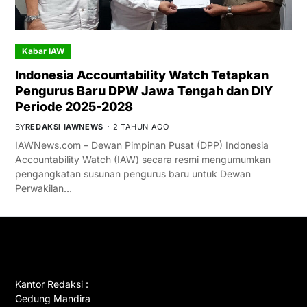
Kabar IAW
Indonesia Accountability Watch Tetapkan
Pengurus Baru DPW Jawa Tengah dan DIY
Periode 2025-2028
BY
REDAKSI IAWNEWS
2 TAHUN AGO
IAWNews.com – Dewan Pimpinan Pusat (DPP) Indonesia
Accountability Watch (IAW) secara resmi mengumumkan
pengangkatan susunan pengurus baru untuk Dewan
Perwakilan…
GET IN TOUCH
Kantor Redaksi :
Gedung Mandira