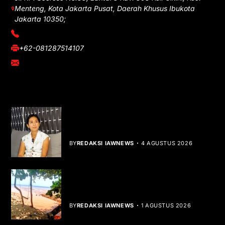
Menteng, Kota Jakarta Pusat, Daerah Khusus Ibukota
Jakarta 10350;
(021) 3908026
+62-081287514107
adm@iawnews.com
YOU MIGHT LIKE
Rocha Gibson Debut Lewat Single
Dibalik Tawaku Bergenre Slow Rock
BY
REDAKSI IAWNEWS
4 AGUSTUS 2026
Teluk Mata Ikan Keruh, Nelayan Soroti
Dampak Cut and Fill
BY
REDAKSI IAWNEWS
1 AGUSTUS 2026