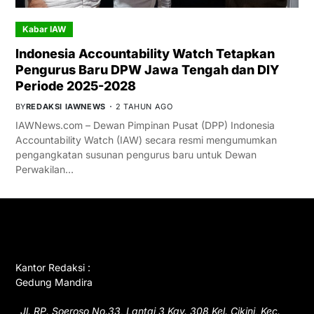
Kabar IAW
Indonesia Accountability Watch Tetapkan
Pengurus Baru DPW Jawa Tengah dan DIY
Periode 2025-2028
BY
REDAKSI IAWNEWS
2 TAHUN AGO
IAWNews.com – Dewan Pimpinan Pusat (DPP) Indonesia
Accountability Watch (IAW) secara resmi mengumumkan
pengangkatan susunan pengurus baru untuk Dewan
Perwakilan…
GET IN TOUCH
Kantor Redaksi :
Gedung Mandira
Jl. RP. Soeroso No.33, Lantai 3 Kav. 308 Kel. Cikini, Kec.