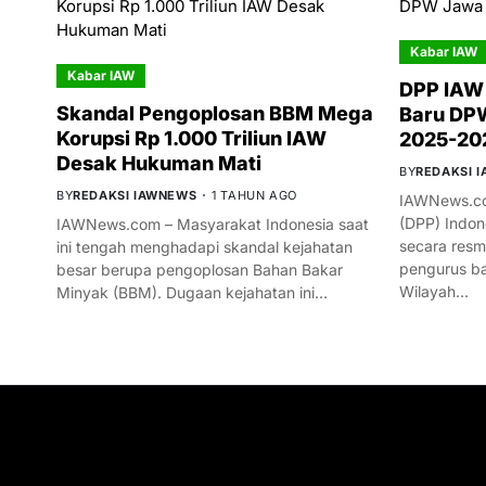
Kabar IAW
Kabar IAW
DPP IAW
Skandal Pengoplosan BBM Mega
Baru DPW
Korupsi Rp 1.000 Triliun IAW
2025-20
Desak Hukuman Mati
BY
REDAKSI 
BY
REDAKSI IAWNEWS
1 TAHUN AGO
IAWNews.co
(DPP) Indon
IAWNews.com – Masyarakat Indonesia saat
secara res
ini tengah menghadapi skandal kejahatan
pengurus ba
besar berupa pengoplosan Bahan Bakar
Wilayah…
Minyak (BBM). Dugaan kejahatan ini…
GET IN TOUCH