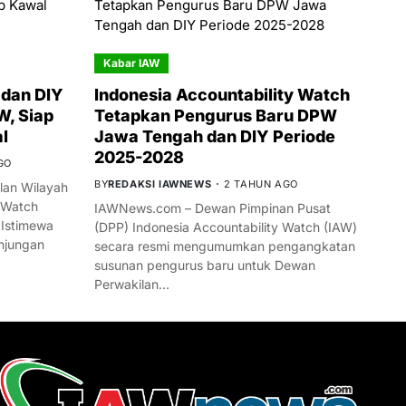
Kabar IAW
dan DIY
Indonesia Accountability Watch
W, Siap
Tetapkan Pengurus Baru DPW
l
Jawa Tengah dan DIY Periode
2025-2028
GO
BY
REDAKSI IAWNEWS
2 TAHUN AGO
an Wilayah
 Watch
IAWNews.com – Dewan Pimpinan Pusat
 Istimewa
(DPP) Indonesia Accountability Watch (IAW)
njungan
secara resmi mengumumkan pengangkatan
susunan pengurus baru untuk Dewan
Perwakilan…