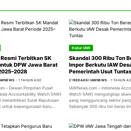
Kabar IAW
Resmi Terbitkan SK
Skandal 300 Ribu Ton B
untuk DPW Jawa Barat
Impor Berkutu IAW Des
 2025–2028
Pemerintah Usut Tunta
IAWNEWS
1 TAHUN AGO
BY
REDAKSI IAWNEWS
1 TAHUN A
m – Dewan Pimpinan Pusat
IAWNews.com – Indonesia Accou
esia Accountability Watch (IAW)
Watch (IAW) mengungkap skand
i menerbitkan Surat Keputusan
yang mengguncang sektor panga
t untuk kepengurusan baru…
Sebanyak 300 ribu ton beras i