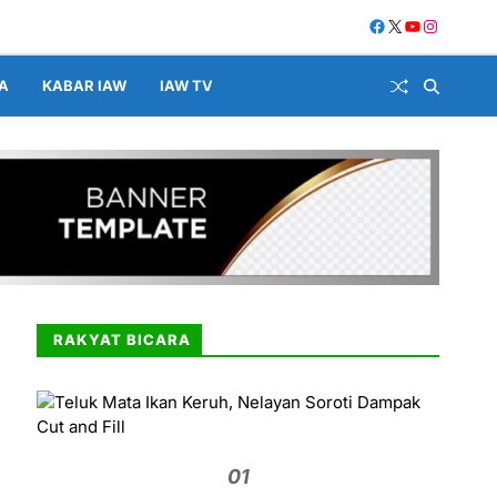
A
KABAR IAW
IAW TV
RAKYAT BICARA
01