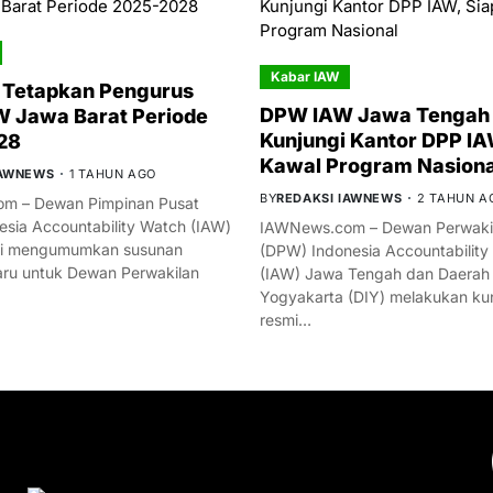
Kabar IAW
 Tetapkan Pengurus
DPW IAW Jawa Tengah 
 Jawa Barat Periode
Kunjungi Kantor DPP IA
28
Kawal Program Nasiona
IAWNEWS
1 TAHUN AGO
BY
REDAKSI IAWNEWS
2 TAHUN A
m – Dewan Pimpinan Pusat
esia Accountability Watch (IAW)
IAWNews.com – Dewan Perwakil
mi mengumumkan susunan
(DPW) Indonesia Accountability
ru untuk Dewan Perwakilan
(IAW) Jawa Tengah dan Daerah
Yogyakarta (DIY) melakukan ku
resmi…
YOU MIGHT LIKE