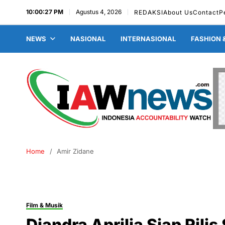
10:00:28 PM
Agustus 4, 2026
REDAKSI
About Us
Contact
P
NEWS
NASIONAL
INTERNASIONAL
FASHION 
Home
Amir Zidane
Film & Musik
Diandra Aprilia Siap Rili