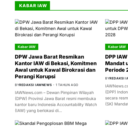
KABAR IAW
Kabar IAW
Kabar IAW
DPW Jawa Barat Resmikan
DPP IAW 
Kantor IAW di Bekasi, Komitmen
Mandat 
Awal untuk Kawal Birokrasi dan
Periode
Perangi Korupsi
BY
REDAKSI 
BY
REDAKSI IAWNEWS
1 TAHUN AGO
IAWNews.co
(DPP) Indon
IAWNews.com – Dewan Pimpinan Wilayah
secara resm
(DPW) Provinsi Jawa Barat resmi membuka
(SK) Manda
kantor baru Indonesia Accountability Watch
(IAW) yang berlokasi di…