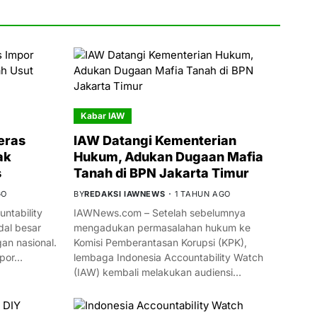
Kabar IAW
eras
IAW Datangi Kementerian
ak
Hukum, Adukan Dugaan Mafia
s
Tanah di BPN Jakarta Timur
GO
BY
REDAKSI IAWNEWS
1 TAHUN AGO
ntability
IAWNews.com – Setelah sebelumnya
al besar
mengadukan permasalahan hukum ke
n nasional.
Komisi Pemberantasan Korupsi (KPK),
mpor…
lembaga Indonesia Accountability Watch
(IAW) kembali melakukan audiensi…