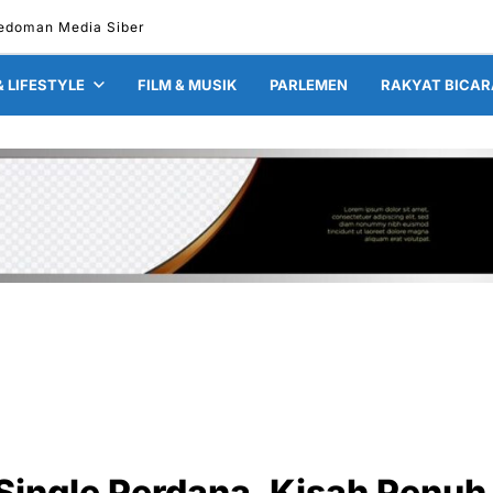
edoman Media Siber
& LIFESTYLE
FILM & MUSIK
PARLEMEN
RAKYAT BICAR
s Single Perdana, Kisah Penuh