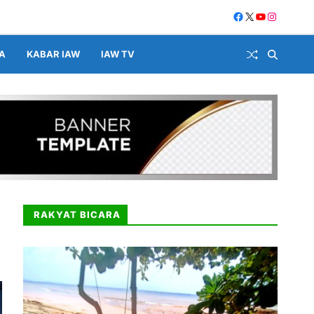
A
KABAR IAW
IAW TV
RAKYAT BICARA