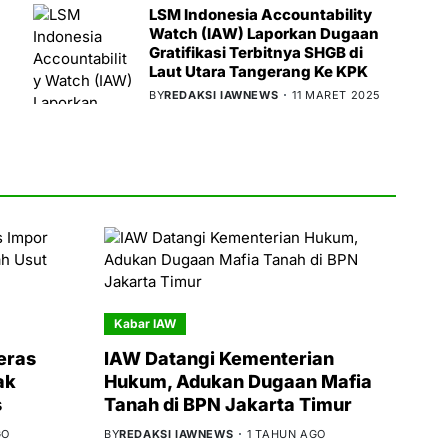
LSM Indonesia Accountability
Watch (IAW) Laporkan Dugaan
Gratifikasi Terbitnya SHGB di
Laut Utara Tangerang Ke KPK
BY
REDAKSI IAWNEWS
11 MARET 2025
Kabar IAW
eras
IAW Datangi Kementerian
ak
Hukum, Adukan Dugaan Mafia
s
Tanah di BPN Jakarta Timur
GO
BY
REDAKSI IAWNEWS
1 TAHUN AGO