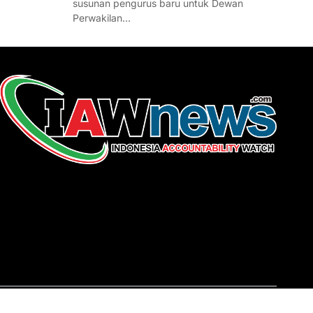
susunan pengurus baru untuk Dewan
Perwakilan…
REDAKSI
About Us
Contact
Pedoman Media Siber