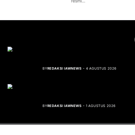
resmi…
YOU MIGHT LIKE
Rocha Gibson Debut Lewat Single
Dibalik Tawaku Bergenre Slow Rock
BY
REDAKSI IAWNEWS
4 AGUSTUS 2026
Teluk Mata Ikan Keruh, Nelayan Soroti
Dampak Cut and Fill
BY
REDAKSI IAWNEWS
1 AGUSTUS 2026