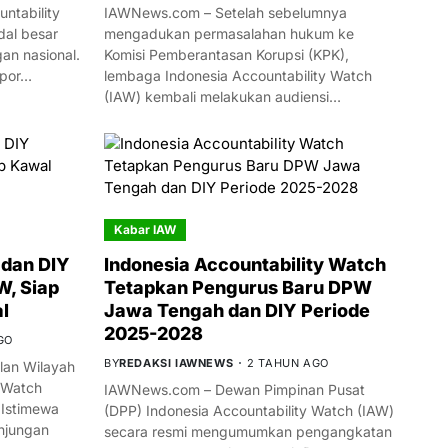
ntability
IAWNews.com – Setelah sebelumnya
al besar
mengadukan permasalahan hukum ke
n nasional.
Komisi Pemberantasan Korupsi (KPK),
mpor…
lembaga Indonesia Accountability Watch
(IAW) kembali melakukan audiensi…
Kabar IAW
dan DIY
Indonesia Accountability Watch
W, Siap
Tetapkan Pengurus Baru DPW
l
Jawa Tengah dan DIY Periode
2025-2028
GO
BY
REDAKSI IAWNEWS
2 TAHUN AGO
an Wilayah
 Watch
IAWNews.com – Dewan Pimpinan Pusat
 Istimewa
(DPP) Indonesia Accountability Watch (IAW)
njungan
secara resmi mengumumkan pengangkatan