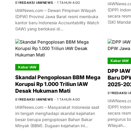
BY
REDAKSI IAWNEWS
1 TAHUN AGO
IAWNews.co
(DPP) Indon
IAWNews.com – Dewan Pimpinan Wilayah
secara resm
(DPW) Provinsi Jawa Barat resmi membuka
(SK) Manda
kantor baru Indonesia Accountability Watch
(IAW) yang berlokasi di…
Kabar IAW
Kabar IAW
DPP IAW
Skandal Pengoplosan BBM Mega
Baru DPW
Korupsi Rp 1.000 Triliun IAW
2025-20
Desak Hukuman Mati
BY
REDAKSI 
BY
REDAKSI IAWNEWS
1 TAHUN AGO
IAWNews.co
(DPP) Indon
IAWNews.com – Masyarakat Indonesia saat
secara res
ini tengah menghadapi skandal kejahatan
pengurus ba
besar berupa pengoplosan Bahan Bakar
Wilayah…
Minyak (BBM). Dugaan kejahatan ini…