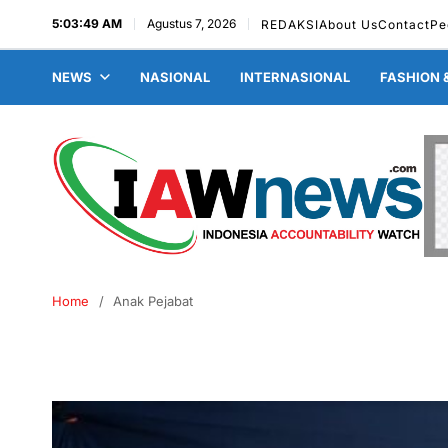
5:03:50 AM
Agustus 7, 2026
REDAKSI
About Us
Contact
Pe
NEWS
NASIONAL
INTERNASIONAL
FASHION 
Home
Anak Pejabat