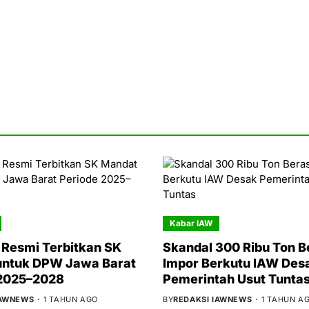
Kabar IAW
Resmi Terbitkan SK
Skandal 300 Ribu Ton B
untuk DPW Jawa Barat
Impor Berkutu IAW Des
 2025–2028
Pemerintah Usut Tunta
IAWNEWS
1 TAHUN AGO
BY
REDAKSI IAWNEWS
1 TAHUN A