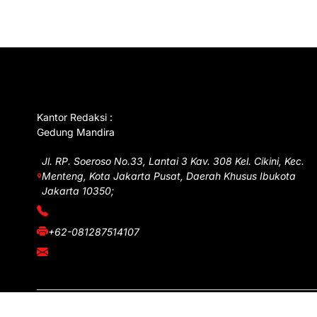
GET IN TOUCH
Kantor Redaksi :
Gedung Mandira
Jl. RP. Soeroso No.33, Lantai 3 Kav. 308 Kel. Cikini, Kec.
Menteng, Kota Jakarta Pusat, Daerah Khusus Ibukota
Jakarta 10350;
(021) 3908026
+62-081287514107
adm@iawnews.com
Copyright © iawnews.com 2026
- Powered by
Magze
.