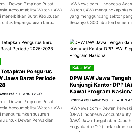
m – Dewan Pimpinan Pusat
IAWNews.com – Indonesia Accou
esia Accountability Watch (IAW)
Watch (IAW) mengungkap skand
i menerbitkan Surat Keputusan
yang mengguncang sektor panga
t untuk kepengurusan baru…
Sebanyak 300 ribu ton beras i
Kabar IAW
 Tetapkan Pengurus
DPW IAW Jawa Tengah 
 Jawa Barat Periode
Kunjungi Kantor DPP IA
28
Kawal Program Nasiona
IAWNEWS
1 TAHUN AGO
BY
REDAKSI IAWNEWS
2 TAHUN A
m – Dewan Pimpinan Pusat
esia Accountability Watch (IAW)
IAWNews.com – Dewan Perwakil
mi mengumumkan susunan
(DPW) Indonesia Accountability
ru untuk Dewan Perwakilan
(IAW) Jawa Tengah dan Daerah
Yogyakarta (DIY) melakukan ku