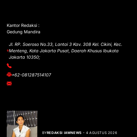
GET IN TOUCH
Kantor Redaksi :
Gedung Mandira
Jl. RP. Soeroso No.33, Lantai 3 Kav. 308 Kel. Cikini, Kec.
Menteng, Kota Jakarta Pusat, Daerah Khusus Ibukota
Jakarta 10350;
(021) 3908026
+62-081287514107
adm@iawnews.com
YOU MIGHT LIKE
Rocha Gibson Debut Lewat Single
Dibalik Tawaku Bergenre Slow Rock
BY
REDAKSI IAWNEWS
4 AGUSTUS 2026