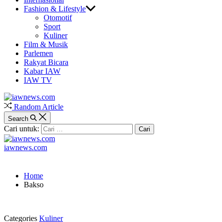
Fashion & Lifestyle
Otomotif
Sport
Kuliner
Film & Musik
Parlemen
Rakyat Bicara
Kabar IAW
IAW TV
Random Article
Search
Cari untuk:
iawnews.com
Home
Bakso
Categories
Kuliner