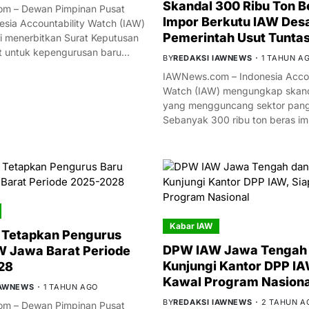
Skandal 300 Ribu Ton B
m – Dewan Pimpinan Pusat
Impor Berkutu IAW Des
esia Accountability Watch (IAW)
Pemerintah Usut Tunta
i menerbitkan Surat Keputusan
t untuk kepengurusan baru…
BY
REDAKSI IAWNEWS
1 TAHUN A
IAWNews.com – Indonesia Accou
Watch (IAW) mengungkap skand
yang mengguncang sektor panga
Sebanyak 300 ribu ton beras i
Kabar IAW
 Tetapkan Pengurus
DPW IAW Jawa Tengah 
 Jawa Barat Periode
Kunjungi Kantor DPP IA
28
Kawal Program Nasiona
IAWNEWS
1 TAHUN AGO
BY
REDAKSI IAWNEWS
2 TAHUN A
m – Dewan Pimpinan Pusat