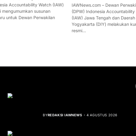
esia Accountability Watch (IAW)
IAWNews.com – Dewan Perwakil
mi mengumumkan susunan
(DPW) Indonesia Accountability
ru untuk Dewan Perwakilan
(IAW) Jawa Tengah dan Daerah
Yogyakarta (DIY) melakukan ku
resmi…
YOU MIGHT LIKE
Rocha Gibson Debut Lewat Single
Dibalik Tawaku Bergenre Slow Rock
BY
REDAKSI IAWNEWS
4 AGUSTUS 2026