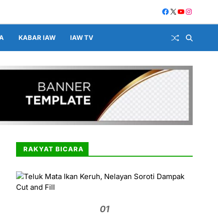
A
KABAR IAW
IAW TV
RAKYAT BICARA
01