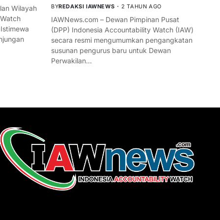
BY
REDAKSI IAWNEWS
2 TAHUN AGO
an Wilayah
 Watch
IAWNews.com – Dewan Pimpinan Pusat
 Istimewa
(DPP) Indonesia Accountability Watch (IAW)
njungan
secara resmi mengumumkan pengangkatan
susunan pengurus baru untuk Dewan
Perwakilan…