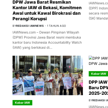
DPW Jawa Barat Resmikan
IAWNews.co
Kantor IAW di Bekasi, Komitmen
(DPP) Indon
Awal untuk Kawal Birokrasi dan
secara resm
(SK) Manda
Perangi Korupsi
BY
REDAKSI IAWNEWS
1 TAHUN AGO
IAWNews.com – Dewan Pimpinan Wilayah
(DPW) Provinsi Jawa Barat resmi membuka
kantor baru Indonesia Accountability Watch
(IAW) yang berlokasi di…
Kabar IAW
DPP IAW
Baru DPW
2025-20
BY
REDAKSI 
Kabar IAW
IAWNews.co