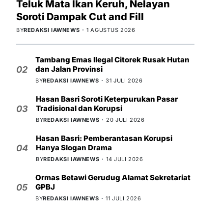
Teluk Mata Ikan Keruh, Nelayan
Soroti Dampak Cut and Fill
BY
REDAKSI IAWNEWS
1 AGUSTUS 2026
Tambang Emas Ilegal Citorek Rusak Hutan
dan Jalan Provinsi
02
BY
REDAKSI IAWNEWS
31 JULI 2026
Hasan Basri Soroti Keterpurukan Pasar
Tradisional dan Korupsi
03
BY
REDAKSI IAWNEWS
20 JULI 2026
Hasan Basri: Pemberantasan Korupsi
Hanya Slogan Drama
04
BY
REDAKSI IAWNEWS
14 JULI 2026
Ormas Betawi Gerudug Alamat Sekretariat
GPBJ
05
BY
REDAKSI IAWNEWS
11 JULI 2026