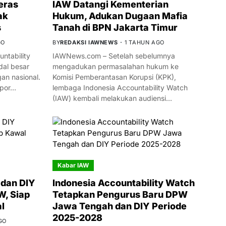
eras
IAW Datangi Kementerian
ak
Hukum, Adukan Dugaan Mafia
s
Tanah di BPN Jakarta Timur
GO
BY
REDAKSI IAWNEWS
1 TAHUN AGO
ntability
IAWNews.com – Setelah sebelumnya
al besar
mengadukan permasalahan hukum ke
n nasional.
Komisi Pemberantasan Korupsi (KPK),
mpor…
lembaga Indonesia Accountability Watch
(IAW) kembali melakukan audiensi…
Kabar IAW
dan DIY
Indonesia Accountability Watch
W, Siap
Tetapkan Pengurus Baru DPW
l
Jawa Tengah dan DIY Periode
2025-2028
GO