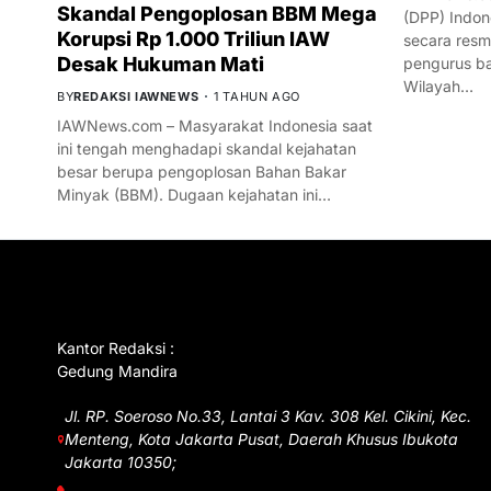
Skandal Pengoplosan BBM Mega
(DPP) Indon
Korupsi Rp 1.000 Triliun IAW
secara res
Desak Hukuman Mati
pengurus ba
Wilayah…
BY
REDAKSI IAWNEWS
1 TAHUN AGO
IAWNews.com – Masyarakat Indonesia saat
ini tengah menghadapi skandal kejahatan
besar berupa pengoplosan Bahan Bakar
Minyak (BBM). Dugaan kejahatan ini…
GET IN TOUCH
Kantor Redaksi :
Gedung Mandira
Jl. RP. Soeroso No.33, Lantai 3 Kav. 308 Kel. Cikini, Kec.
Menteng, Kota Jakarta Pusat, Daerah Khusus Ibukota
Jakarta 10350;