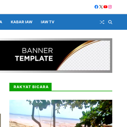
A
KABAR IAW
IAW TV
RAKYAT BICARA