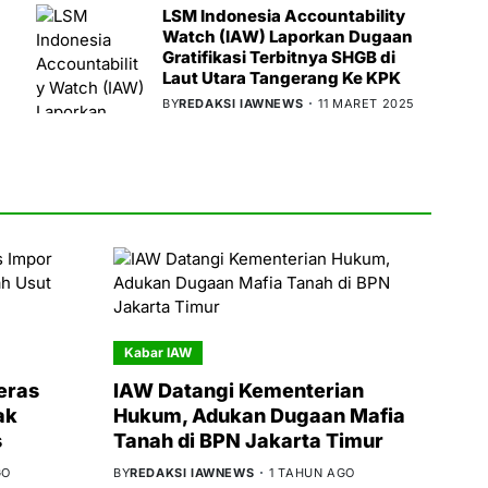
LSM Indonesia Accountability
Watch (IAW) Laporkan Dugaan
Gratifikasi Terbitnya SHGB di
Laut Utara Tangerang Ke KPK
BY
REDAKSI IAWNEWS
11 MARET 2025
Kabar IAW
eras
IAW Datangi Kementerian
ak
Hukum, Adukan Dugaan Mafia
s
Tanah di BPN Jakarta Timur
GO
BY
REDAKSI IAWNEWS
1 TAHUN AGO