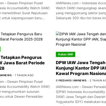
m – Dewan Pimpinan Pusat
IAWNews.com – Indonesia Accou
esia Accountability Watch (IAW)
Watch (IAW) mengungkap skand
i menerbitkan Surat Keputusan
yang mengguncang sektor panga
t untuk kepengurusan baru…
Sebanyak 300 ribu ton beras i
Kabar IAW
 Tetapkan Pengurus
DPW IAW Jawa Tengah 
 Jawa Barat Periode
Kunjungi Kantor DPP IA
28
Kawal Program Nasiona
IAWNEWS
1 TAHUN AGO
BY
REDAKSI IAWNEWS
2 TAHUN A
m – Dewan Pimpinan Pusat
esia Accountability Watch (IAW)
IAWNews.com – Dewan Perwakil
mi mengumumkan susunan
(DPW) Indonesia Accountability
ru untuk Dewan Perwakilan
(IAW) Jawa Tengah dan Daerah
Yogyakarta (DIY) melakukan ku