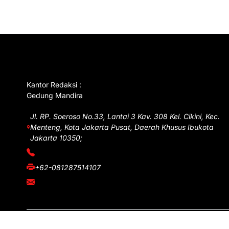
GET IN TOUCH
Kantor Redaksi :
Gedung Mandira
Jl. RP. Soeroso No.33, Lantai 3 Kav. 308 Kel. Cikini, Kec.
Menteng, Kota Jakarta Pusat, Daerah Khusus Ibukota
Jakarta 10350;
(021) 3908026
+62-081287514107
adm@iawnews.com
Copyright © iawnews.com 2026
- Powered by
Magze
.