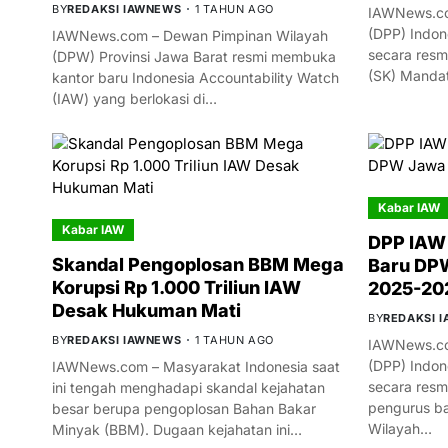
BY
REDAKSI IAWNEWS
1 TAHUN AGO
IAWNews.co
(DPP) Indon
IAWNews.com – Dewan Pimpinan Wilayah
secara resm
(DPW) Provinsi Jawa Barat resmi membuka
(SK) Manda
kantor baru Indonesia Accountability Watch
(IAW) yang berlokasi di…
Kabar IAW
Kabar IAW
DPP IAW
Skandal Pengoplosan BBM Mega
Baru DPW
Korupsi Rp 1.000 Triliun IAW
2025-20
Desak Hukuman Mati
BY
REDAKSI 
BY
REDAKSI IAWNEWS
1 TAHUN AGO
IAWNews.co
(DPP) Indon
IAWNews.com – Masyarakat Indonesia saat
secara res
ini tengah menghadapi skandal kejahatan
pengurus ba
besar berupa pengoplosan Bahan Bakar
Wilayah…
Minyak (BBM). Dugaan kejahatan ini…