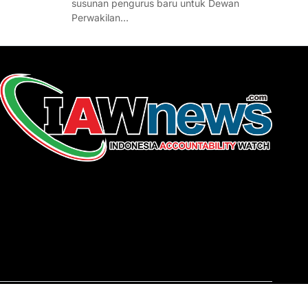
susunan pengurus baru untuk Dewan
Perwakilan…
REDAKSI
About Us
Contact
Pedoman Media Siber