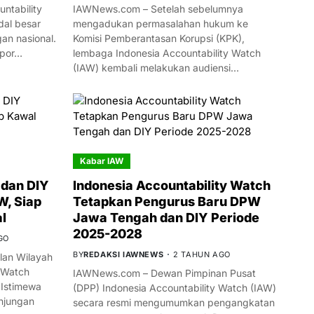
ntability
IAWNews.com – Setelah sebelumnya
al besar
mengadukan permasalahan hukum ke
n nasional.
Komisi Pemberantasan Korupsi (KPK),
mpor…
lembaga Indonesia Accountability Watch
(IAW) kembali melakukan audiensi…
Kabar IAW
dan DIY
Indonesia Accountability Watch
W, Siap
Tetapkan Pengurus Baru DPW
l
Jawa Tengah dan DIY Periode
2025-2028
GO
BY
REDAKSI IAWNEWS
2 TAHUN AGO
an Wilayah
 Watch
IAWNews.com – Dewan Pimpinan Pusat
 Istimewa
(DPP) Indonesia Accountability Watch (IAW)
njungan
secara resmi mengumumkan pengangkatan