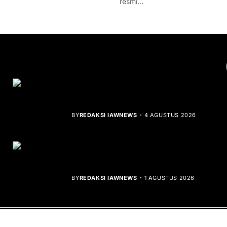
resmi…
YOU MIGHT LIKE
Rocha Gibson Debut Lewat Single
Dibalik Tawaku Bergenre Slow Rock
BY
REDAKSI IAWNEWS
4 AGUSTUS 2026
Teluk Mata Ikan Keruh, Nelayan Soroti
Dampak Cut and Fill
BY
REDAKSI IAWNEWS
1 AGUSTUS 2026