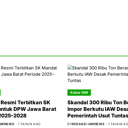
Kabar IAW
Resmi Terbitkan SK
Skandal 300 Ribu Ton B
untuk DPW Jawa Barat
Impor Berkutu IAW Des
 2025–2028
Pemerintah Usut Tunta
IAWNEWS
1 TAHUN AGO
BY
REDAKSI IAWNEWS
1 TAHUN A