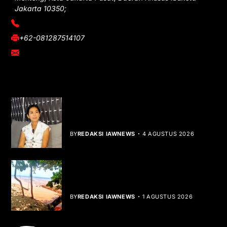
Jakarta 10350;
(021) 3908026
+62-081287514107
adm@iawnews.com
YOU MIGHT LIKE
Rocha Gibson Debut Lewat Single
Dibalik Tawaku Bergenre Slow Rock
BY
REDAKSI IAWNEWS
4 AGUSTUS 2026
Teluk Mata Ikan Keruh, Nelayan Soroti
Dampak Cut and Fill
BY
REDAKSI IAWNEWS
1 AGUSTUS 2026