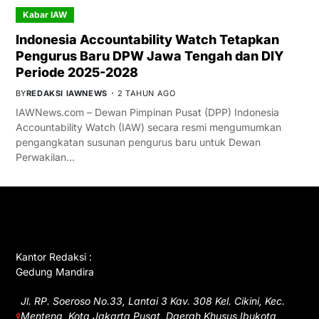
Kabar IAW
Indonesia Accountability Watch Tetapkan
Pengurus Baru DPW Jawa Tengah dan DIY
Periode 2025-2028
BY
REDAKSI IAWNEWS
2 TAHUN AGO
IAWNews.com – Dewan Pimpinan Pusat (DPP) Indonesia
Accountability Watch (IAW) secara resmi mengumumkan
pengangkatan susunan pengurus baru untuk Dewan
Perwakilan…
GET IN TOUCH
Kantor Redaksi :
Gedung Mandira
Jl. RP. Soeroso No.33, Lantai 3 Kav. 308 Kel. Cikini, Kec.
Menteng, Kota Jakarta Pusat, Daerah Khusus Ibukota