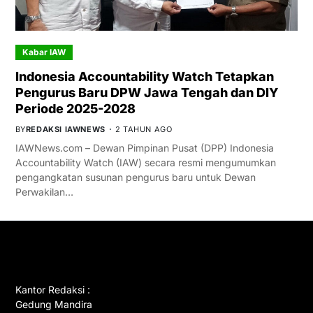
Kabar IAW
Indonesia Accountability Watch Tetapkan
Pengurus Baru DPW Jawa Tengah dan DIY
Periode 2025-2028
BY
REDAKSI IAWNEWS
2 TAHUN AGO
IAWNews.com – Dewan Pimpinan Pusat (DPP) Indonesia
Accountability Watch (IAW) secara resmi mengumumkan
pengangkatan susunan pengurus baru untuk Dewan
Perwakilan…
GET IN TOUCH
Kantor Redaksi :
Gedung Mandira