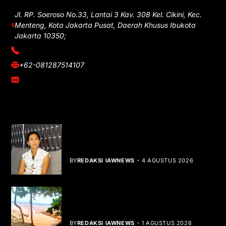
Jl. RP. Soeroso No.33, Lantai 3 Kav. 308 Kel. Cikini, Kec.
Menteng, Kota Jakarta Pusat, Daerah Khusus Ibukota
Jakarta 10350;
(021) 3908026
+62-081287514107
adm@iawnews.com
YOU MIGHT LIKE
Rocha Gibson Debut Lewat Single
Dibalik Tawaku Bergenre Slow Rock
BY
REDAKSI IAWNEWS
4 AGUSTUS 2026
Teluk Mata Ikan Keruh, Nelayan Soroti
Dampak Cut and Fill
BY
REDAKSI IAWNEWS
1 AGUSTUS 2026