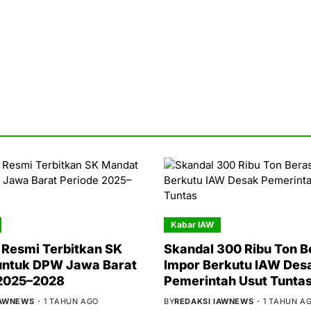
Kabar IAW
Resmi Terbitkan SK
Skandal 300 Ribu Ton B
untuk DPW Jawa Barat
Impor Berkutu IAW Des
 2025–2028
Pemerintah Usut Tunta
IAWNEWS
1 TAHUN AGO
BY
REDAKSI IAWNEWS
1 TAHUN A