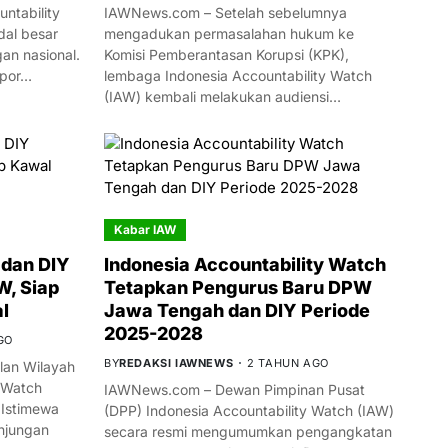
ntability
IAWNews.com – Setelah sebelumnya
al besar
mengadukan permasalahan hukum ke
n nasional.
Komisi Pemberantasan Korupsi (KPK),
mpor…
lembaga Indonesia Accountability Watch
(IAW) kembali melakukan audiensi…
Kabar IAW
dan DIY
Indonesia Accountability Watch
W, Siap
Tetapkan Pengurus Baru DPW
l
Jawa Tengah dan DIY Periode
2025-2028
GO
BY
REDAKSI IAWNEWS
2 TAHUN AGO
an Wilayah
 Watch
IAWNews.com – Dewan Pimpinan Pusat
 Istimewa
(DPP) Indonesia Accountability Watch (IAW)
njungan
secara resmi mengumumkan pengangkatan