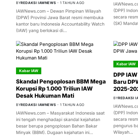
BY
REDAKSI IAWNEWS
1 TAHUN AGO
IAWNews.co
(DPP) Indon
IAWNews.com – Dewan Pimpinan Wilayah
secara resm
(DPW) Provinsi Jawa Barat resmi membuka
(SK) Manda
kantor baru Indonesia Accountability Watch
(IAW) yang berlokasi di…
Kabar IAW
Kabar IAW
DPP IAW
Skandal Pengoplosan BBM Mega
Baru DPW
Korupsi Rp 1.000 Triliun IAW
2025-20
Desak Hukuman Mati
BY
REDAKSI 
BY
REDAKSI IAWNEWS
1 TAHUN AGO
IAWNews.co
(DPP) Indon
IAWNews.com – Masyarakat Indonesia saat
secara res
ini tengah menghadapi skandal kejahatan
pengurus ba
besar berupa pengoplosan Bahan Bakar
Wilayah…
Minyak (BBM). Dugaan kejahatan ini…