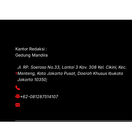
GET IN TOUCH
Kantor Redaksi :
Gedung Mandira
Jl. RP. Soeroso No.33, Lantai 3 Kav. 308 Kel. Cikini, Kec.
Menteng, Kota Jakarta Pusat, Daerah Khusus Ibukota
Jakarta 10350;
(021) 3908026
+62-081287514107
adm@iawnews.com
Copyright © iawnews.com 2026
- Powered by
Magze
.