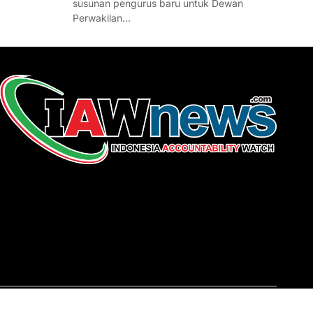
susunan pengurus baru untuk Dewan
Perwakilan…
REDAKSI
About Us
Contact
Pedoman Media Siber