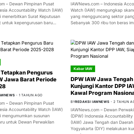
m – Dewan Pimpinan Pusat
IAWNews.com – Indonesia Accou
esia Accountability Watch (IAW)
Watch (IAW) mengungkap skand
i menerbitkan Surat Keputusan
yang mengguncang sektor panga
t untuk kepengurusan baru…
Sebanyak 300 ribu ton beras i
Kabar IAW
 Tetapkan Pengurus
DPW IAW Jawa Tengah 
 Jawa Barat Periode
Kunjungi Kantor DPP IA
28
Kawal Program Nasiona
IAWNEWS
1 TAHUN AGO
BY
REDAKSI IAWNEWS
2 TAHUN A
m – Dewan Pimpinan Pusat
esia Accountability Watch (IAW)
IAWNews.com – Dewan Perwakil
mi mengumumkan susunan
(DPW) Indonesia Accountability
ru untuk Dewan Perwakilan
(IAW) Jawa Tengah dan Daerah
Yogyakarta (DIY) melakukan ku