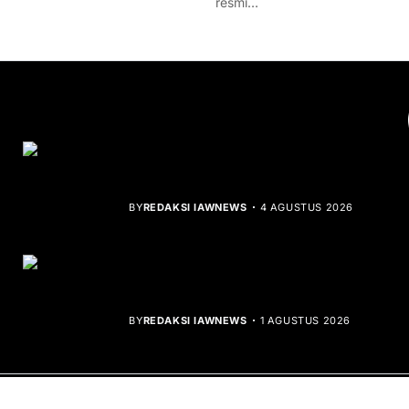
resmi…
YOU MIGHT LIKE
Rocha Gibson Debut Lewat Single
Dibalik Tawaku Bergenre Slow Rock
BY
REDAKSI IAWNEWS
4 AGUSTUS 2026
Teluk Mata Ikan Keruh, Nelayan Soroti
Dampak Cut and Fill
BY
REDAKSI IAWNEWS
1 AGUSTUS 2026