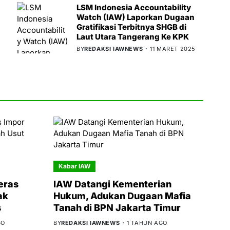
LSM Indonesia Accountability
Watch (IAW) Laporkan Dugaan
Gratifikasi Terbitnya SHGB di
Laut Utara Tangerang Ke KPK
BY
REDAKSI IAWNEWS
11 MARET 2025
Kabar IAW
eras
IAW Datangi Kementerian
ak
Hukum, Adukan Dugaan Mafia
s
Tanah di BPN Jakarta Timur
GO
BY
REDAKSI IAWNEWS
1 TAHUN AGO