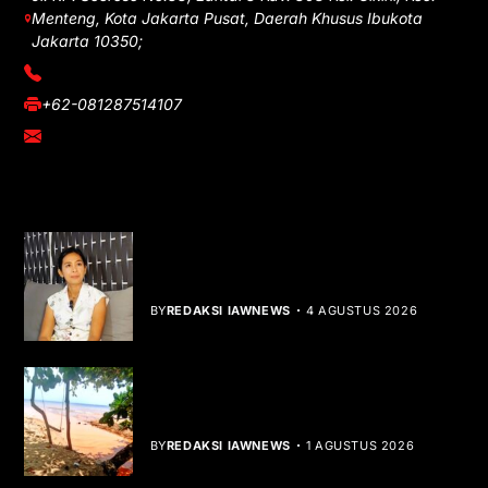
Menteng, Kota Jakarta Pusat, Daerah Khusus Ibukota
Jakarta 10350;
(021) 3908026
+62-081287514107
adm@iawnews.com
YOU MIGHT LIKE
Rocha Gibson Debut Lewat Single
Dibalik Tawaku Bergenre Slow Rock
BY
REDAKSI IAWNEWS
4 AGUSTUS 2026
Teluk Mata Ikan Keruh, Nelayan Soroti
Dampak Cut and Fill
BY
REDAKSI IAWNEWS
1 AGUSTUS 2026