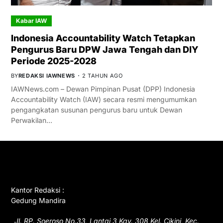
Kabar IAW
Indonesia Accountability Watch Tetapkan
Pengurus Baru DPW Jawa Tengah dan DIY
Periode 2025-2028
BY
REDAKSI IAWNEWS
2 TAHUN AGO
IAWNews.com – Dewan Pimpinan Pusat (DPP) Indonesia
Accountability Watch (IAW) secara resmi mengumumkan
pengangkatan susunan pengurus baru untuk Dewan
Perwakilan…
GET IN TOUCH
Kantor Redaksi :
Gedung Mandira
Jl. RP. Soeroso No.33, Lantai 3 Kav. 308 Kel. Cikini, Kec.