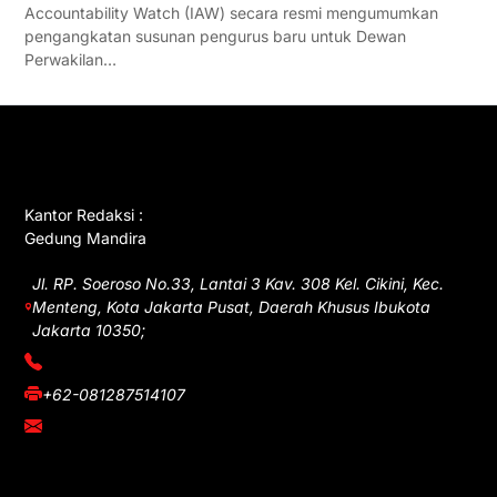
Accountability Watch (IAW) secara resmi mengumumkan
pengangkatan susunan pengurus baru untuk Dewan
Perwakilan…
GET IN TOUCH
Kantor Redaksi :
Gedung Mandira
Jl. RP. Soeroso No.33, Lantai 3 Kav. 308 Kel. Cikini, Kec.
Menteng, Kota Jakarta Pusat, Daerah Khusus Ibukota
Jakarta 10350;
(021) 3908026
+62-081287514107
adm@iawnews.com
YOU MIGHT LIKE