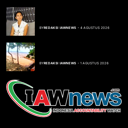
Rocha Gibson Debut Lewat Single
Dibalik Tawaku Bergenre Slow Rock
BY
REDAKSI IAWNEWS
4 AGUSTUS 2026
Teluk Mata Ikan Keruh, Nelayan Soroti
Dampak Cut and Fill
BY
REDAKSI IAWNEWS
1 AGUSTUS 2026