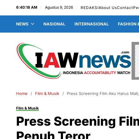
6:40:19 AM
Agustus 9, 2026
REDAKSI
About Us
Contact
Pe
NEWS
NASIONAL
INTERNASIONAL
FASHION 
Home
Film & Musik
Press Screening Film Aku Harus Mati
Film & Musik
Press Screening Fil
Penuh Teror