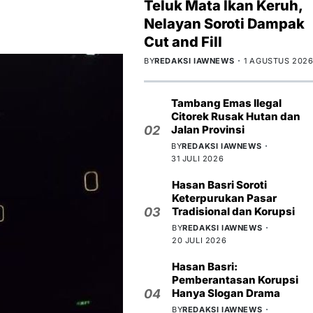
Teluk Mata Ikan Keruh,
Nelayan Soroti Dampak
Cut and Fill
BY
REDAKSI IAWNEWS
1 AGUSTUS 202
Tambang Emas Ilegal
Citorek Rusak Hutan dan
02
Jalan Provinsi
BY
REDAKSI IAWNEWS
31 JULI 2026
Hasan Basri Soroti
Keterpurukan Pasar
03
Tradisional dan Korupsi
BY
REDAKSI IAWNEWS
20 JULI 2026
Hasan Basri:
Pemberantasan Korupsi
04
Hanya Slogan Drama
BY
REDAKSI IAWNEWS