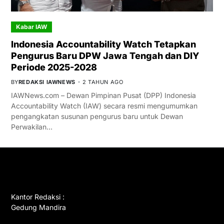
Kabar IAW
Indonesia Accountability Watch Tetapkan
Pengurus Baru DPW Jawa Tengah dan DIY
Periode 2025-2028
BY
REDAKSI IAWNEWS
2 TAHUN AGO
IAWNews.com – Dewan Pimpinan Pusat (DPP) Indonesia
Accountability Watch (IAW) secara resmi mengumumkan
pengangkatan susunan pengurus baru untuk Dewan
Perwakilan…
GET IN TOUCH
Kantor Redaksi :
Gedung Mandira