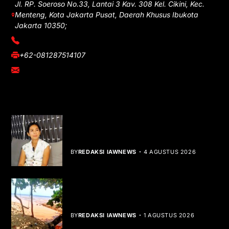
Jl. RP. Soeroso No.33, Lantai 3 Kav. 308 Kel. Cikini, Kec.
Menteng, Kota Jakarta Pusat, Daerah Khusus Ibukota
Jakarta 10350;
(021) 3908026
+62-081287514107
adm@iawnews.com
YOU MIGHT LIKE
Rocha Gibson Debut Lewat Single
Dibalik Tawaku Bergenre Slow Rock
BY
REDAKSI IAWNEWS
4 AGUSTUS 2026
Teluk Mata Ikan Keruh, Nelayan Soroti
Dampak Cut and Fill
BY
REDAKSI IAWNEWS
1 AGUSTUS 2026