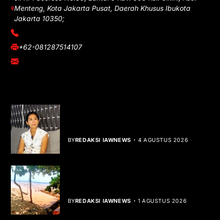
Menteng, Kota Jakarta Pusat, Daerah Khusus Ibukota
Jakarta 10350;
(021) 3908026
+62-081287514107
adm@iawnews.com
YOU MIGHT LIKE
Rocha Gibson Debut Lewat Single
Dibalik Tawaku Bergenre Slow Rock
BY
REDAKSI IAWNEWS
4 AGUSTUS 2026
Teluk Mata Ikan Keruh, Nelayan Soroti
Dampak Cut and Fill
BY
REDAKSI IAWNEWS
1 AGUSTUS 2026