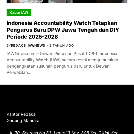
Kabar IAW
Indonesia Accountability Watch Tetapkan
Pengurus Baru DPW Jawa Tengah dan DIY
Periode 2025-2028
BY
REDAKSI IAWNEWS
2 TAHUN AGO
IAWNews.com – Dewan Pimpinan Pusat (DPP) Indonesia
Accountability Watch (IAW) secara resmi mengumumkan
pengangkatan susunan pengurus baru untuk Dewan
Perwakilan…
GET IN TOUCH
Kantor Redaksi :
Gedung Mandira
Jl. RP. Soeroso No.33, Lantai 3 Kav. 308 Kel. Cikini, Kec.