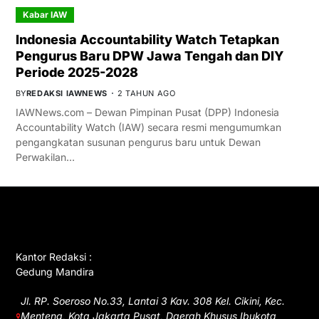
Kabar IAW
Indonesia Accountability Watch Tetapkan
Pengurus Baru DPW Jawa Tengah dan DIY
Periode 2025-2028
BY
REDAKSI IAWNEWS
2 TAHUN AGO
IAWNews.com – Dewan Pimpinan Pusat (DPP) Indonesia
Accountability Watch (IAW) secara resmi mengumumkan
pengangkatan susunan pengurus baru untuk Dewan
Perwakilan…
GET IN TOUCH
Kantor Redaksi :
Gedung Mandira
Jl. RP. Soeroso No.33, Lantai 3 Kav. 308 Kel. Cikini, Kec.
Menteng, Kota Jakarta Pusat, Daerah Khusus Ibukota