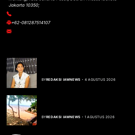
Jakarta 10350;
(021) 3908026
+62-081287514107
adm@iawnews.com
YOU MIGHT LIKE
Rocha Gibson Debut Lewat Single
Dibalik Tawaku Bergenre Slow Rock
BY
REDAKSI IAWNEWS
4 AGUSTUS 2026
Teluk Mata Ikan Keruh, Nelayan Soroti
Dampak Cut and Fill
BY
REDAKSI IAWNEWS
1 AGUSTUS 2026