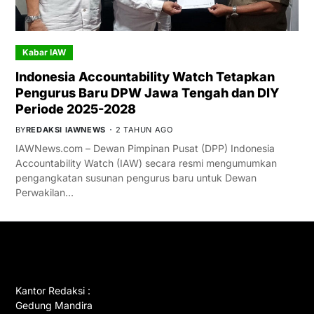
Kabar IAW
Indonesia Accountability Watch Tetapkan
Pengurus Baru DPW Jawa Tengah dan DIY
Periode 2025-2028
BY
REDAKSI IAWNEWS
2 TAHUN AGO
IAWNews.com – Dewan Pimpinan Pusat (DPP) Indonesia
Accountability Watch (IAW) secara resmi mengumumkan
pengangkatan susunan pengurus baru untuk Dewan
Perwakilan…
GET IN TOUCH
Kantor Redaksi :
Gedung Mandira