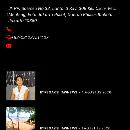
Jl. RP. Soeroso No.33, Lantai 3 Kav. 308 Kel. Cikini, Kec.
Menteng, Kota Jakarta Pusat, Daerah Khusus Ibukota
Jakarta 10350;
(021) 3908026
+62-081287514107
adm@iawnews.com
YOU MIGHT LIKE
Rocha Gibson Debut Lewat Single
Dibalik Tawaku Bergenre Slow Rock
BY
REDAKSI IAWNEWS
4 AGUSTUS 2026
Teluk Mata Ikan Keruh, Nelayan Soroti
Dampak Cut and Fill
BY
REDAKSI IAWNEWS
1 AGUSTUS 2026