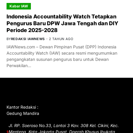
Kabar IAW
Indonesia Accountability Watch Tetapkan
Pengurus Baru DPW Jawa Tengah dan DIY
Periode 2025-2028
BY
REDAKSI IAWNEWS
2 TAHUN AGO
IAWNews.com – Dewan Pimpinan Pusat (DPP) Indonesia
Accountability Watch (IAW) secara resmi mengumumkan
pengangkatan susunan pengurus baru untuk Dewan
Perwakilan…
GET IN TOUCH
Kantor Redaksi :
Gedung Mandira
Jl. RP. Soeroso No.33, Lantai 3 Kav. 308 Kel. Cikini, Kec.
Menteng, Kota Jakarta Pusat, Daerah Khusus Ibukota