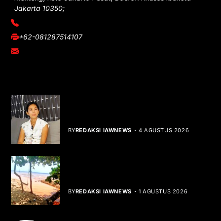
Jakarta 10350;
(021) 3908026
+62-081287514107
adm@iawnews.com
YOU MIGHT LIKE
Rocha Gibson Debut Lewat Single
Dibalik Tawaku Bergenre Slow Rock
BY
REDAKSI IAWNEWS
4 AGUSTUS 2026
Teluk Mata Ikan Keruh, Nelayan Soroti
Dampak Cut and Fill
BY
REDAKSI IAWNEWS
1 AGUSTUS 2026