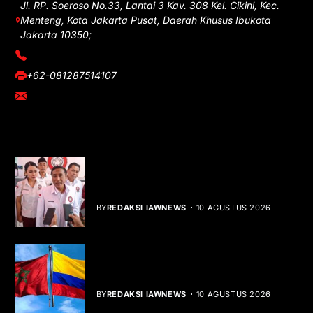
Jl. RP. Soeroso No.33, Lantai 3 Kav. 308 Kel. Cikini, Kec.
Menteng, Kota Jakarta Pusat, Daerah Khusus Ibukota
Jakarta 10350;
(021) 3908026
+62-081287514107
adm@iawnews.com
YOU MIGHT LIKE
HUT ke-1 PRI, Gelar Donor Darah dan
Libatkan UMKM
BY
REDAKSI IAWNEWS
10 AGUSTUS 2026
Kolombia Akui Kedaulatan Maroko,
Peta Diplomasi Berubah
BY
REDAKSI IAWNEWS
10 AGUSTUS 2026