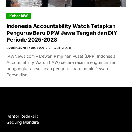
Kabar IAW
Indonesia Accountability Watch Tetapkan
Pengurus Baru DPW Jawa Tengah dan DIY
Periode 2025-2028
BY
REDAKSI IAWNEWS
2 TAHUN AGO
IAWNews.com – Dewan Pimpinan Pusat (DPP) Indonesia
Accountability Watch (IAW) secara resmi mengumumkan
pengangkatan susunan pengurus baru untuk Dewan
Perwakilan…
GET IN TOUCH
Kantor Redaksi :
Gedung Mandira