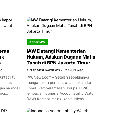
Kabar IAW
eras
IAW Datangi Kementerian
ak
Hukum, Adukan Dugaan Mafia
s
Tanah di BPN Jakarta Timur
GO
BY
REDAKSI IAWNEWS
1 TAHUN AGO
ntability
IAWNews.com – Setelah sebelumnya
al besar
mengadukan permasalahan hukum ke
n nasional.
Komisi Pemberantasan Korupsi (KPK),
mpor…
lembaga Indonesia Accountability Watch
(IAW) kembali melakukan audiensi…