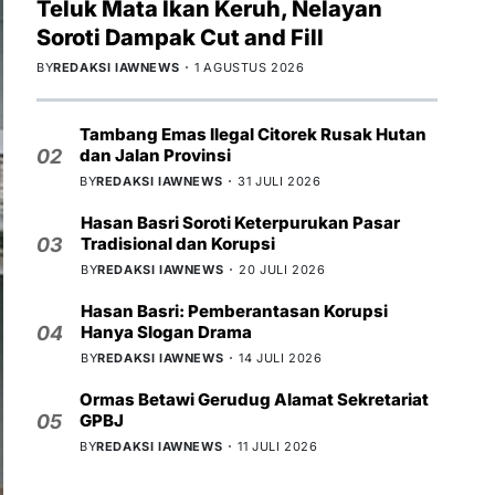
Teluk Mata Ikan Keruh, Nelayan
Soroti Dampak Cut and Fill
BY
REDAKSI IAWNEWS
1 AGUSTUS 2026
Tambang Emas Ilegal Citorek Rusak Hutan
dan Jalan Provinsi
02
BY
REDAKSI IAWNEWS
31 JULI 2026
Hasan Basri Soroti Keterpurukan Pasar
Tradisional dan Korupsi
03
BY
REDAKSI IAWNEWS
20 JULI 2026
Hasan Basri: Pemberantasan Korupsi
Hanya Slogan Drama
04
BY
REDAKSI IAWNEWS
14 JULI 2026
Ormas Betawi Gerudug Alamat Sekretariat
GPBJ
05
BY
REDAKSI IAWNEWS
11 JULI 2026