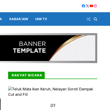
A
KABAR IAW
IAW TV
RAKYAT BICARA
01