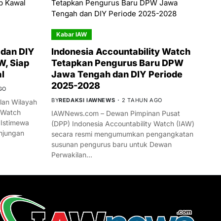
Kabar IAW
dan DIY
Indonesia Accountability Watch
W, Siap
Tetapkan Pengurus Baru DPW
l
Jawa Tengah dan DIY Periode
2025-2028
GO
BY
REDAKSI IAWNEWS
2 TAHUN AGO
an Wilayah
 Watch
IAWNews.com – Dewan Pimpinan Pusat
 Istimewa
(DPP) Indonesia Accountability Watch (IAW)
njungan
secara resmi mengumumkan pengangkatan
susunan pengurus baru untuk Dewan
Perwakilan…