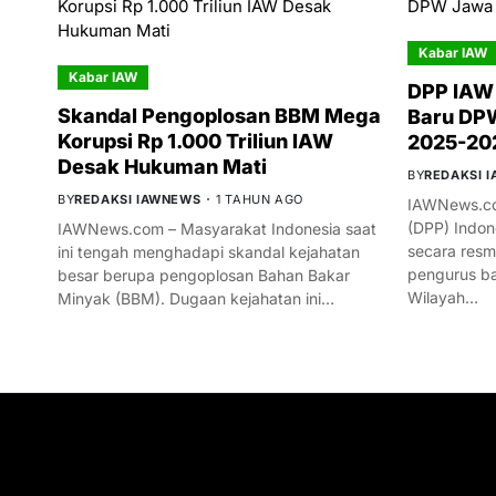
Kabar IAW
Kabar IAW
DPP IAW
Skandal Pengoplosan BBM Mega
Baru DPW
Korupsi Rp 1.000 Triliun IAW
2025-20
Desak Hukuman Mati
BY
REDAKSI 
BY
REDAKSI IAWNEWS
1 TAHUN AGO
IAWNews.co
(DPP) Indon
IAWNews.com – Masyarakat Indonesia saat
secara res
ini tengah menghadapi skandal kejahatan
pengurus ba
besar berupa pengoplosan Bahan Bakar
Wilayah…
Minyak (BBM). Dugaan kejahatan ini…
GET IN TOUCH