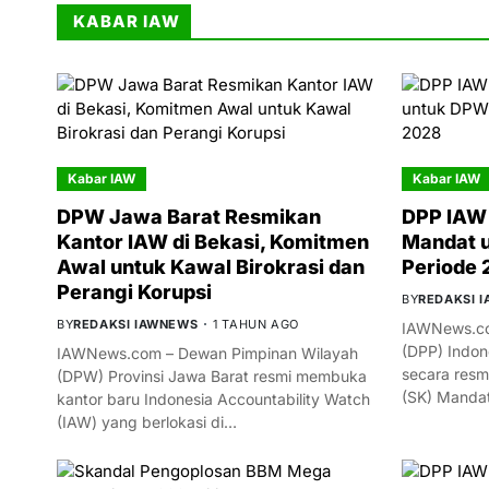
KABAR IAW
Kabar IAW
Kabar IAW
DPW Jawa Barat Resmikan
DPP IAW 
Kantor IAW di Bekasi, Komitmen
Mandat 
Awal untuk Kawal Birokrasi dan
Periode
Perangi Korupsi
BY
REDAKSI 
BY
REDAKSI IAWNEWS
1 TAHUN AGO
IAWNews.co
(DPP) Indon
IAWNews.com – Dewan Pimpinan Wilayah
secara resm
(DPW) Provinsi Jawa Barat resmi membuka
(SK) Manda
kantor baru Indonesia Accountability Watch
(IAW) yang berlokasi di…