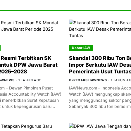
Kabar IAW
Resmi Terbitkan SK
Skandal 300 Ribu Ton B
untuk DPW Jawa Barat
Impor Berkutu IAW Des
 2025–2028
Pemerintah Usut Tunta
IAWNEWS
1 TAHUN AGO
BY
REDAKSI IAWNEWS
1 TAHUN A
m – Dewan Pimpinan Pusat
IAWNews.com – Indonesia Accou
esia Accountability Watch (IAW)
Watch (IAW) mengungkap skand
i menerbitkan Surat Keputusan
yang mengguncang sektor panga
t untuk kepengurusan baru…
Sebanyak 300 ribu ton beras i