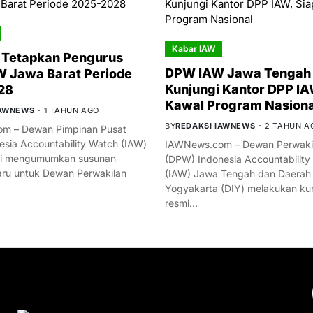
Kabar IAW
 Tetapkan Pengurus
DPW IAW Jawa Tengah 
 Jawa Barat Periode
Kunjungi Kantor DPP IA
28
Kawal Program Nasiona
IAWNEWS
1 TAHUN AGO
BY
REDAKSI IAWNEWS
2 TAHUN A
m – Dewan Pimpinan Pusat
esia Accountability Watch (IAW)
IAWNews.com – Dewan Perwakil
mi mengumumkan susunan
(DPW) Indonesia Accountability
ru untuk Dewan Perwakilan
(IAW) Jawa Tengah dan Daerah
Yogyakarta (DIY) melakukan ku
resmi…
YOU MIGHT LIKE