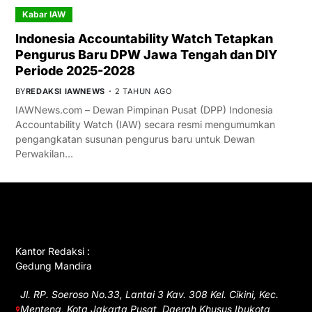
Kabar IAW
Indonesia Accountability Watch Tetapkan
Pengurus Baru DPW Jawa Tengah dan DIY
Periode 2025-2028
BY
REDAKSI IAWNEWS
2 TAHUN AGO
IAWNews.com – Dewan Pimpinan Pusat (DPP) Indonesia
Accountability Watch (IAW) secara resmi mengumumkan
pengangkatan susunan pengurus baru untuk Dewan
Perwakilan…
GET IN TOUCH
Kantor Redaksi :
Gedung Mandira
Jl. RP. Soeroso No.33, Lantai 3 Kav. 308 Kel. Cikini, Kec.
Menteng, Kota Jakarta Pusat, Daerah Khusus Ibukota