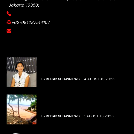
Jakarta 10350;
(021) 3908026
+62-081287514107
adm@iawnews.com
YOU MIGHT LIKE
Rocha Gibson Debut Lewat Single
Dibalik Tawaku Bergenre Slow Rock
BY
REDAKSI IAWNEWS
4 AGUSTUS 2026
Teluk Mata Ikan Keruh, Nelayan Soroti
Dampak Cut and Fill
BY
REDAKSI IAWNEWS
1 AGUSTUS 2026