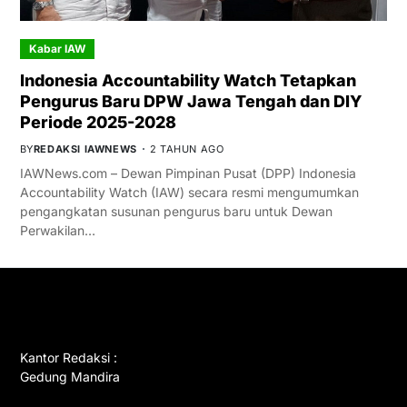
Kabar IAW
Indonesia Accountability Watch Tetapkan
Pengurus Baru DPW Jawa Tengah dan DIY
Periode 2025-2028
BY
REDAKSI IAWNEWS
2 TAHUN AGO
IAWNews.com – Dewan Pimpinan Pusat (DPP) Indonesia
Accountability Watch (IAW) secara resmi mengumumkan
pengangkatan susunan pengurus baru untuk Dewan
Perwakilan…
GET IN TOUCH
Kantor Redaksi :
Gedung Mandira