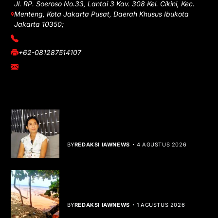
Jl. RP. Soeroso No.33, Lantai 3 Kav. 308 Kel. Cikini, Kec.
Menteng, Kota Jakarta Pusat, Daerah Khusus Ibukota
Jakarta 10350;
(021) 3908026
+62-081287514107
adm@iawnews.com
YOU MIGHT LIKE
Rocha Gibson Debut Lewat Single
Dibalik Tawaku Bergenre Slow Rock
BY
REDAKSI IAWNEWS
4 AGUSTUS 2026
Teluk Mata Ikan Keruh, Nelayan Soroti
Dampak Cut and Fill
BY
REDAKSI IAWNEWS
1 AGUSTUS 2026