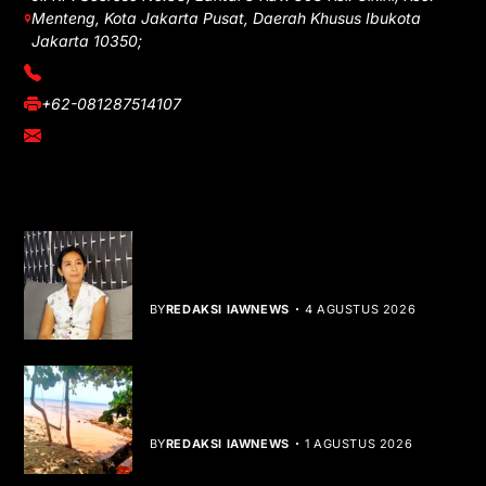
Menteng, Kota Jakarta Pusat, Daerah Khusus Ibukota
Jakarta 10350;
(021) 3908026
+62-081287514107
adm@iawnews.com
YOU MIGHT LIKE
Rocha Gibson Debut Lewat Single
Dibalik Tawaku Bergenre Slow Rock
BY
REDAKSI IAWNEWS
4 AGUSTUS 2026
Teluk Mata Ikan Keruh, Nelayan Soroti
Dampak Cut and Fill
BY
REDAKSI IAWNEWS
1 AGUSTUS 2026