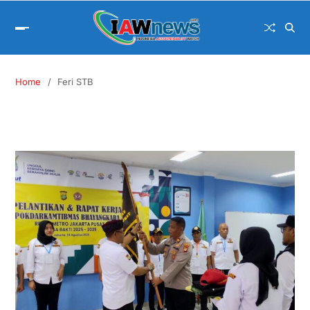
Home
Feri STB