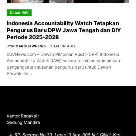
Kabar IAW
Indonesia Accountability Watch Tetapkan
Pengurus Baru DPW Jawa Tengah dan DIY
Periode 2025-2028
BY
REDAKSI IAWNEWS
2 TAHUN AGO
IAWNews.com – Dewan Pimpinan Pusat (DPP) Indonesia
Accountability Watch (IAW) secara resmi mengumumkan
pengangkatan susunan pengurus baru untuk Dewan
Perwakilan…
GET IN TOUCH
Kantor Redaksi :
Gedung Mandira
Jl. RP. Soeroso No.33, Lantai 3 Kav. 308 Kel. Cikini, Kec.