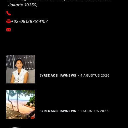
Jakarta 10350;
(021) 3908026
+62-081287514107
adm@iawnews.com
YOU MIGHT LIKE
Rocha Gibson Debut Lewat Single
Dibalik Tawaku Bergenre Slow Rock
BY
REDAKSI IAWNEWS
4 AGUSTUS 2026
Teluk Mata Ikan Keruh, Nelayan Soroti
Dampak Cut and Fill
BY
REDAKSI IAWNEWS
1 AGUSTUS 2026