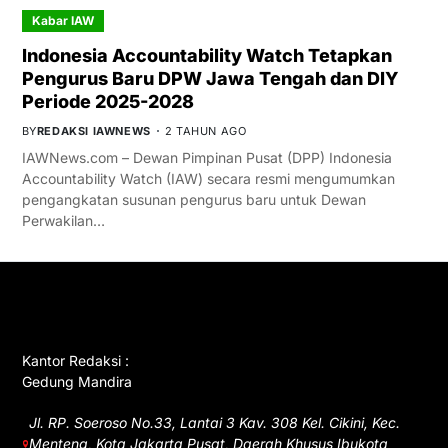
Kabar IAW
Indonesia Accountability Watch Tetapkan
Pengurus Baru DPW Jawa Tengah dan DIY
Periode 2025-2028
BY
REDAKSI IAWNEWS
2 TAHUN AGO
IAWNews.com – Dewan Pimpinan Pusat (DPP) Indonesia
Accountability Watch (IAW) secara resmi mengumumkan
pengangkatan susunan pengurus baru untuk Dewan
Perwakilan…
GET IN TOUCH
Kantor Redaksi :
Gedung Mandira
Jl. RP. Soeroso No.33, Lantai 3 Kav. 308 Kel. Cikini, Kec.
Menteng, Kota Jakarta Pusat, Daerah Khusus Ibukota