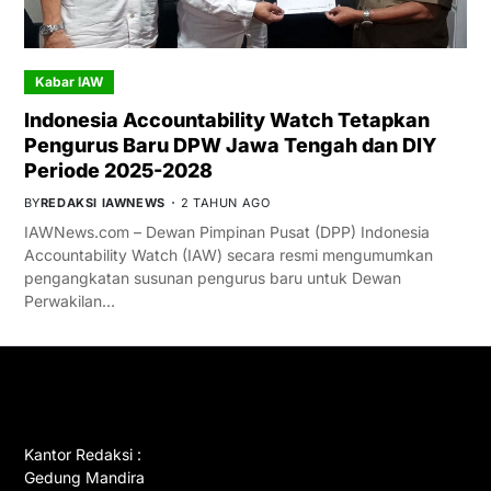
Kabar IAW
Indonesia Accountability Watch Tetapkan
Pengurus Baru DPW Jawa Tengah dan DIY
Periode 2025-2028
BY
REDAKSI IAWNEWS
2 TAHUN AGO
IAWNews.com – Dewan Pimpinan Pusat (DPP) Indonesia
Accountability Watch (IAW) secara resmi mengumumkan
pengangkatan susunan pengurus baru untuk Dewan
Perwakilan…
GET IN TOUCH
Kantor Redaksi :
Gedung Mandira