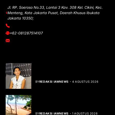
Jl. RP. Soeroso No.33, Lantai 3 Kav. 308 Kel. Cikini, Kec.
Menteng, Kota Jakarta Pusat, Daerah Khusus Ibukota
Jakarta 10350;
(021) 3908026
+62-081287514107
adm@iawnews.com
YOU MIGHT LIKE
Rocha Gibson Debut Lewat Single
Dibalik Tawaku Bergenre Slow Rock
BY
REDAKSI IAWNEWS
4 AGUSTUS 2026
Teluk Mata Ikan Keruh, Nelayan Soroti
Dampak Cut and Fill
BY
REDAKSI IAWNEWS
1 AGUSTUS 2026