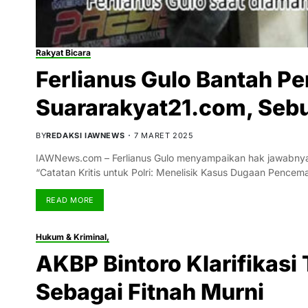
Rakyat Bicara
Ferlianus Gulo Bantah P
Suararakyat21.com, Sebu
BY
REDAKSI IAWNEWS
7 MARET 2025
IAWNews.com – Ferlianus Gulo menyampaikan hak jawabnya 
“Catatan Kritis untuk Polri: Menelisik Kasus Dugaan Penc
READ MORE
Hukum & Kriminal,
AKBP Bintoro Klarifikas
Sebagai Fitnah Murni