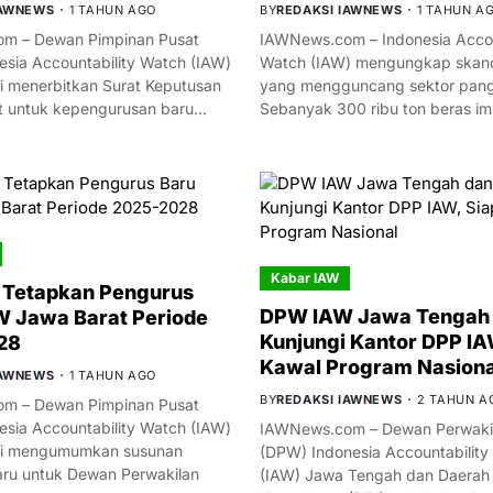
IAWNEWS
1 TAHUN AGO
BY
REDAKSI IAWNEWS
1 TAHUN A
m – Dewan Pimpinan Pusat
IAWNews.com – Indonesia Accou
esia Accountability Watch (IAW)
Watch (IAW) mengungkap skand
i menerbitkan Surat Keputusan
yang mengguncang sektor panga
t untuk kepengurusan baru…
Sebanyak 300 ribu ton beras i
Kabar IAW
 Tetapkan Pengurus
DPW IAW Jawa Tengah 
 Jawa Barat Periode
Kunjungi Kantor DPP IA
28
Kawal Program Nasiona
IAWNEWS
1 TAHUN AGO
BY
REDAKSI IAWNEWS
2 TAHUN A
m – Dewan Pimpinan Pusat
esia Accountability Watch (IAW)
IAWNews.com – Dewan Perwakil
mi mengumumkan susunan
(DPW) Indonesia Accountability
ru untuk Dewan Perwakilan
(IAW) Jawa Tengah dan Daerah