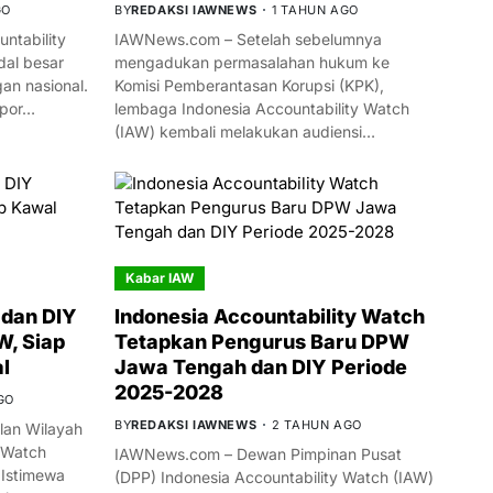
GO
BY
REDAKSI IAWNEWS
1 TAHUN AGO
ntability
IAWNews.com – Setelah sebelumnya
al besar
mengadukan permasalahan hukum ke
n nasional.
Komisi Pemberantasan Korupsi (KPK),
mpor…
lembaga Indonesia Accountability Watch
(IAW) kembali melakukan audiensi…
Kabar IAW
dan DIY
Indonesia Accountability Watch
W, Siap
Tetapkan Pengurus Baru DPW
l
Jawa Tengah dan DIY Periode
2025-2028
GO
BY
REDAKSI IAWNEWS
2 TAHUN AGO
an Wilayah
 Watch
IAWNews.com – Dewan Pimpinan Pusat
 Istimewa
(DPP) Indonesia Accountability Watch (IAW)