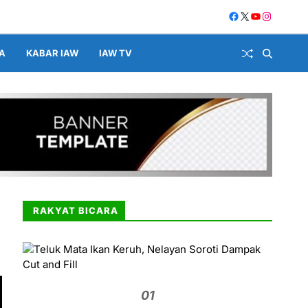
A
KABAR IAW
IAW TV
RAKYAT BICARA
01