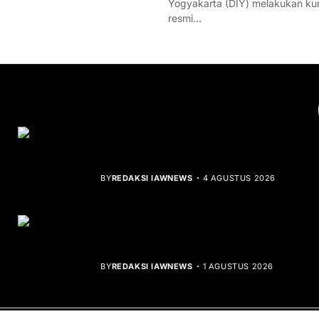
Yogyakarta (DIY) melakukan ku
resmi…
YOU MIGHT LIKE
Rocha Gibson Debut Lewat Single
Dibalik Tawaku Bergenre Slow Rock
BY
REDAKSI IAWNEWS
4 AGUSTUS 2026
Teluk Mata Ikan Keruh, Nelayan Soroti
Dampak Cut and Fill
BY
REDAKSI IAWNEWS
1 AGUSTUS 2026