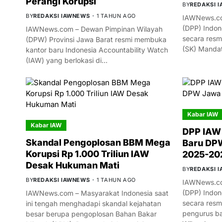
Perangi Korupsi
BY
REDAKSI 
BY
REDAKSI IAWNEWS
1 TAHUN AGO
IAWNews.co
(DPP) Indon
IAWNews.com – Dewan Pimpinan Wilayah
secara resm
(DPW) Provinsi Jawa Barat resmi membuka
(SK) Manda
kantor baru Indonesia Accountability Watch
(IAW) yang berlokasi di…
Kabar IAW
Kabar IAW
DPP IAW
Skandal Pengoplosan BBM Mega
Baru DPW
Korupsi Rp 1.000 Triliun IAW
2025-20
Desak Hukuman Mati
BY
REDAKSI 
BY
REDAKSI IAWNEWS
1 TAHUN AGO
IAWNews.co
(DPP) Indon
IAWNews.com – Masyarakat Indonesia saat
secara res
ini tengah menghadapi skandal kejahatan
pengurus ba
besar berupa pengoplosan Bahan Bakar