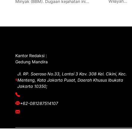
Wilayah…
Minyak (BBM). Dugaan kejahatan ini…
GET IN TOUCH
Kantor Redaksi :
Gedung Mandira
Jl. RP. Soeroso No.33, Lantai 3 Kav. 308 Kel. Cikini, Kec.
Menteng, Kota Jakarta Pusat, Daerah Khusus Ibukota
Jakarta 10350;
(021) 3908026
+62-081287514107
adm@iawnews.com