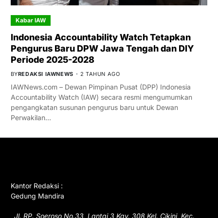
Kabar IAW
Indonesia Accountability Watch Tetapkan
Pengurus Baru DPW Jawa Tengah dan DIY
Periode 2025-2028
BY
REDAKSI IAWNEWS
2 TAHUN AGO
IAWNews.com – Dewan Pimpinan Pusat (DPP) Indonesia
Accountability Watch (IAW) secara resmi mengumumkan
pengangkatan susunan pengurus baru untuk Dewan
Perwakilan…
GET IN TOUCH
Kantor Redaksi :
Gedung Mandira
Jl. RP. Soeroso No.33, Lantai 3 Kav. 308 Kel. Cikini, Kec.