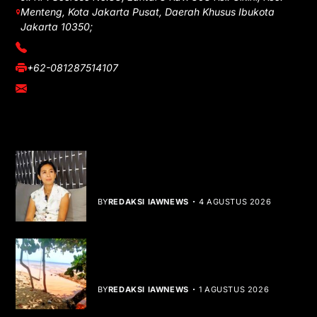
Menteng, Kota Jakarta Pusat, Daerah Khusus Ibukota
Jakarta 10350;
(021) 3908026
+62-081287514107
adm@iawnews.com
YOU MIGHT LIKE
Rocha Gibson Debut Lewat Single
Dibalik Tawaku Bergenre Slow Rock
BY
REDAKSI IAWNEWS
4 AGUSTUS 2026
Teluk Mata Ikan Keruh, Nelayan Soroti
Dampak Cut and Fill
BY
REDAKSI IAWNEWS
1 AGUSTUS 2026