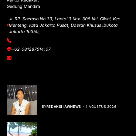
Gedung Mandira
Jl. RP. Soeroso No.33, Lantai 3 Kav. 308 Kel. Cikini, Kec.
Menteng, Kota Jakarta Pusat, Daerah Khusus Ibukota
Jakarta 10350;
(021) 3908026
+62-081287514107
adm@iawnews.com
YOU MIGHT LIKE
Rocha Gibson Debut Lewat Single
Dibalik Tawaku Bergenre Slow Rock
BY
REDAKSI IAWNEWS
4 AGUSTUS 2026
Teluk Mata Ikan Keruh, Nelayan Soroti