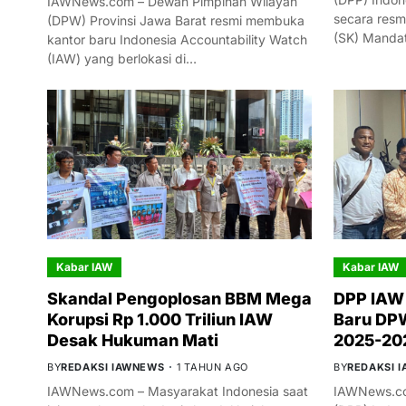
IAWNews.com – Dewan Pimpinan Wilayah
secara resm
(DPW) Provinsi Jawa Barat resmi membuka
(SK) Manda
kantor baru Indonesia Accountability Watch
(IAW) yang berlokasi di…
Kabar IAW
Kabar IAW
Skandal Pengoplosan BBM Mega
DPP IAW
Korupsi Rp 1.000 Triliun IAW
Baru DPW
Desak Hukuman Mati
2025-20
BY
REDAKSI IAWNEWS
1 TAHUN AGO
BY
REDAKSI 
IAWNews.com – Masyarakat Indonesia saat
IAWNews.co