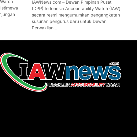
 Watch
IAWNews.com – Dewan Pimpinan Pusat
 Istimewa
(DPP) Indonesia Accountability Watch (IAW)
njungan
secara resmi mengumumkan pengangkatan
susunan pengurus baru untuk Dewan
Perwakilan…