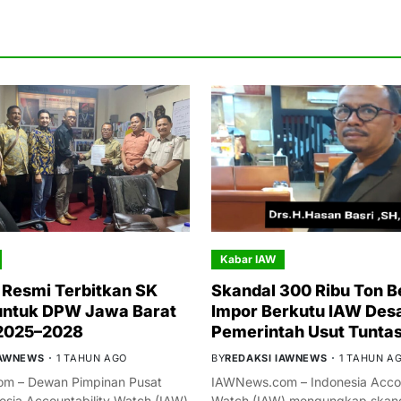
Kabar IAW
Resmi Terbitkan SK
Skandal 300 Ribu Ton B
untuk DPW Jawa Barat
Impor Berkutu IAW Des
 2025–2028
Pemerintah Usut Tunta
IAWNEWS
1 TAHUN AGO
BY
REDAKSI IAWNEWS
1 TAHUN A
m – Dewan Pimpinan Pusat
IAWNews.com – Indonesia Accou
esia Accountability Watch (IAW)
Watch (IAW) mengungkap skand