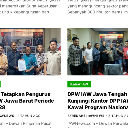
i menerbitkan Surat Keputusan
yang mengguncang sektor panga
t untuk kepengurusan baru…
Sebanyak 300 ribu ton beras i
Kabar IAW
 Tetapkan Pengurus
DPW IAW Jawa Tengah 
 Jawa Barat Periode
Kunjungi Kantor DPP IA
28
Kawal Program Nasiona
IAWNEWS
1 TAHUN AGO
BY
REDAKSI IAWNEWS
2 TAHUN A
m – Dewan Pimpinan Pusat
IAWNews.com – Dewan Perwakil