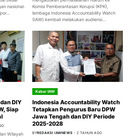
n nasional.
Komisi Pemberantasan Korupsi (KPK),
mpor…
lembaga Indonesia Accountability Watch
(IAW) kembali melakukan audiensi…
Kabar IAW
dan DIY
Indonesia Accountability Watch
W, Siap
Tetapkan Pengurus Baru DPW
l
Jawa Tengah dan DIY Periode
2025-2028
GO
BY
REDAKSI IAWNEWS
2 TAHUN AGO
an Wilayah