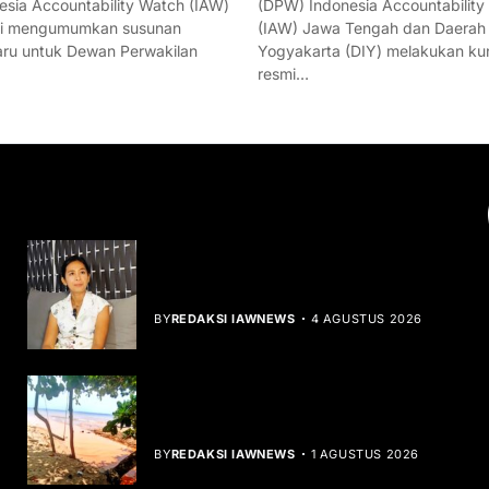
esia Accountability Watch (IAW)
(DPW) Indonesia Accountability
mi mengumumkan susunan
(IAW) Jawa Tengah dan Daerah
ru untuk Dewan Perwakilan
Yogyakarta (DIY) melakukan ku
resmi…
YOU MIGHT LIKE
Rocha Gibson Debut Lewat Single
Dibalik Tawaku Bergenre Slow Rock
BY
REDAKSI IAWNEWS
4 AGUSTUS 2026
Teluk Mata Ikan Keruh, Nelayan Soroti
Dampak Cut and Fill
BY
REDAKSI IAWNEWS
1 AGUSTUS 2026