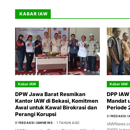
KABAR IAW
Kabar IAW
Kabar IAW
DPW Jawa Barat Resmikan
DPP IAW 
Kantor IAW di Bekasi, Komitmen
Mandat 
Awal untuk Kawal Birokrasi dan
Periode
Perangi Korupsi
BY
REDAKSI 
BY
REDAKSI IAWNEWS
1 TAHUN AGO
IAWNews.co
(DPP) Indon