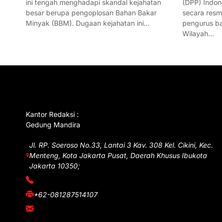
ini tengah menghadapi skandal kejahatan
(DPP) Indon
besar berupa pengoplosan Bahan Bakar
secara res
Minyak (BBM). Dugaan kejahatan ini…
pengurus ba
Wilayah…
GET IN TOUCH
Kantor Redaksi :
Gedung Mandira
Jl. RP. Soeroso No.33, Lantai 3 Kav. 308 Kel. Cikini, Kec.
Menteng, Kota Jakarta Pusat, Daerah Khusus Ibukota
Jakarta 10350;
(021) 3908026
+62-081287514107
adm@iawnews.com