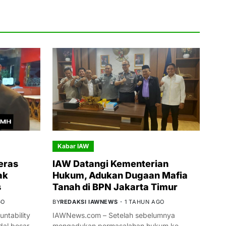
Kabar IAW
eras
IAW Datangi Kementerian
ak
Hukum, Adukan Dugaan Mafia
s
Tanah di BPN Jakarta Timur
GO
BY
REDAKSI IAWNEWS
1 TAHUN AGO
ntability
IAWNews.com – Setelah sebelumnya
al besar
mengadukan permasalahan hukum ke