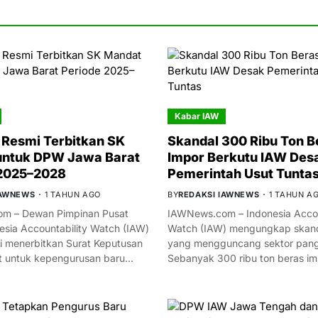
Kabar IAW
Resmi Terbitkan SK
Skandal 300 Ribu Ton B
untuk DPW Jawa Barat
Impor Berkutu IAW Des
 2025–2028
Pemerintah Usut Tunta
IAWNEWS
1 TAHUN AGO
BY
REDAKSI IAWNEWS
1 TAHUN A
m – Dewan Pimpinan Pusat
IAWNews.com – Indonesia Accou
esia Accountability Watch (IAW)
Watch (IAW) mengungkap skand
i menerbitkan Surat Keputusan
yang mengguncang sektor panga
t untuk kepengurusan baru…
Sebanyak 300 ribu ton beras i