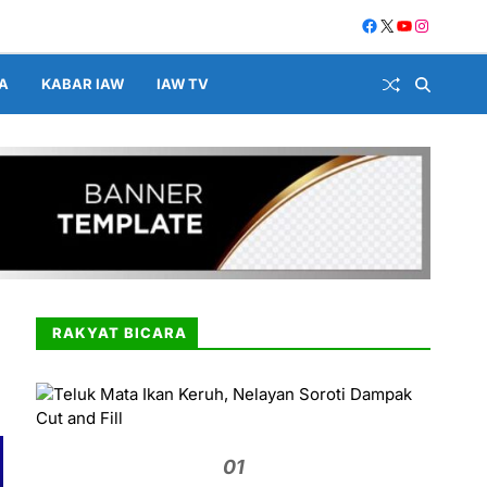
A
KABAR IAW
IAW TV
RAKYAT BICARA
01