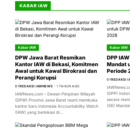
KABAR IAW
Kabar IAW
Kabar IAW
DPW Jawa Barat Resmikan
DPP IAW 
Kantor IAW di Bekasi, Komitmen
Mandat 
Awal untuk Kawal Birokrasi dan
Periode
Perangi Korupsi
BY
REDAKSI 
BY
REDAKSI IAWNEWS
1 TAHUN AGO
IAWNews.co
(DPP) Indon
IAWNews.com – Dewan Pimpinan Wilayah
secara resm
(DPW) Provinsi Jawa Barat resmi membuka
(SK) Manda
kantor baru Indonesia Accountability Watch
(IAW) yang berlokasi di…