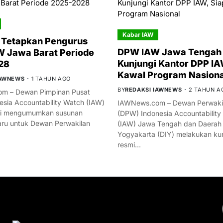
Kabar IAW
 Tetapkan Pengurus
DPW IAW Jawa Tengah 
 Jawa Barat Periode
Kunjungi Kantor DPP IA
28
Kawal Program Nasiona
IAWNEWS
1 TAHUN AGO
BY
REDAKSI IAWNEWS
2 TAHUN A
m – Dewan Pimpinan Pusat
esia Accountability Watch (IAW)
IAWNews.com – Dewan Perwakil
mi mengumumkan susunan
(DPW) Indonesia Accountability
ru untuk Dewan Perwakilan
(IAW) Jawa Tengah dan Daerah
Yogyakarta (DIY) melakukan ku
resmi…
YOU MIGHT LIKE