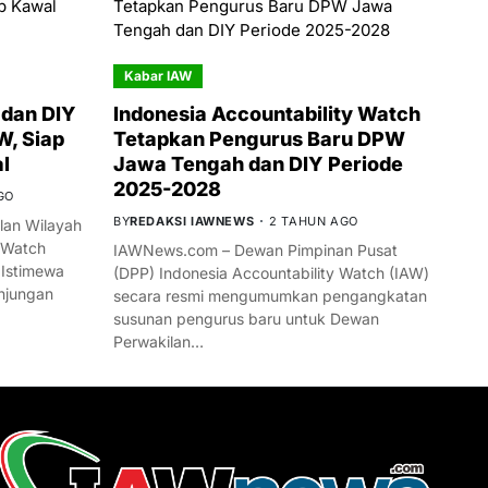
Kabar IAW
dan DIY
Indonesia Accountability Watch
W, Siap
Tetapkan Pengurus Baru DPW
l
Jawa Tengah dan DIY Periode
2025-2028
GO
BY
REDAKSI IAWNEWS
2 TAHUN AGO
an Wilayah
 Watch
IAWNews.com – Dewan Pimpinan Pusat
 Istimewa
(DPP) Indonesia Accountability Watch (IAW)
njungan
secara resmi mengumumkan pengangkatan
susunan pengurus baru untuk Dewan
Perwakilan…