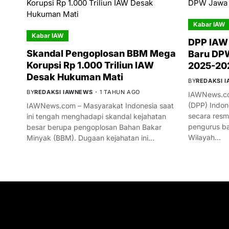
Kabar IAW
Kabar IAW
DPP IAW
Skandal Pengoplosan BBM Mega
Baru DPW
Korupsi Rp 1.000 Triliun IAW
2025-20
Desak Hukuman Mati
BY
REDAKSI 
BY
REDAKSI IAWNEWS
1 TAHUN AGO
IAWNews.co
(DPP) Indon
IAWNews.com – Masyarakat Indonesia saat
secara res
ini tengah menghadapi skandal kejahatan
pengurus ba
besar berupa pengoplosan Bahan Bakar
Wilayah…
Minyak (BBM). Dugaan kejahatan ini…
GET IN TOUCH