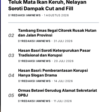
Teluk Mata Ikan Keruh, Nelayan
Soroti Dampak Cut and Fill
BY
REDAKSI IAWNEWS
1 AGUSTUS 2026
Tambang Emas Ilegal Citorek Rusak Hutan
dan Jalan Provinsi
02
BY
REDAKSI IAWNEWS
31 JULI 2026
Hasan Basri Soroti Keterpurukan Pasar
Tradisional dan Korupsi
03
BY
REDAKSI IAWNEWS
20 JULI 2026
Hasan Basri: Pemberantasan Korupsi
Hanya Slogan Drama
04
BY
REDAKSI IAWNEWS
14 JULI 2026
Ormas Betawi Gerudug Alamat Sekretariat
GPBJ
05
BY
REDAKSI IAWNEWS
11 JULI 2026