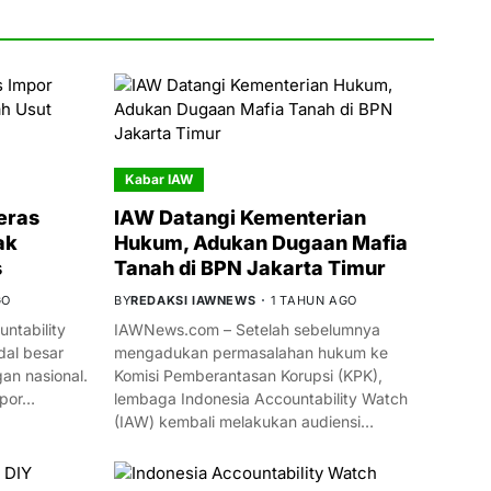
Kabar IAW
eras
IAW Datangi Kementerian
ak
Hukum, Adukan Dugaan Mafia
s
Tanah di BPN Jakarta Timur
GO
BY
REDAKSI IAWNEWS
1 TAHUN AGO
ntability
IAWNews.com – Setelah sebelumnya
al besar
mengadukan permasalahan hukum ke
n nasional.
Komisi Pemberantasan Korupsi (KPK),
mpor…
lembaga Indonesia Accountability Watch
(IAW) kembali melakukan audiensi…