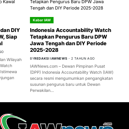
Kabar IAW
dan DIY
Indonesia Accountability Watch
W, Siap
Tetapkan Pengurus Baru DPW
l
Jawa Tengah dan DIY Periode
2025-2028
GO
BY
REDAKSI IAWNEWS
2 TAHUN AGO
an Wilayah
 Watch
IAWNews.com – Dewan Pimpinan Pusat
 Istimewa
(DPP) Indonesia Accountability Watch (IAW)
njungan
secara resmi mengumumkan pengangkatan
susunan pengurus baru untuk Dewan
Perwakilan…