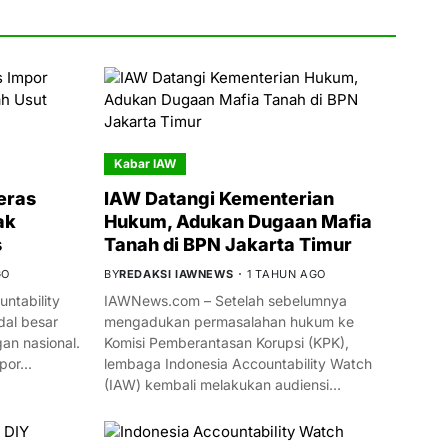
Kabar IAW
eras
IAW Datangi Kementerian
ak
Hukum, Adukan Dugaan Mafia
s
Tanah di BPN Jakarta Timur
GO
BY
REDAKSI IAWNEWS
1 TAHUN AGO
ntability
IAWNews.com – Setelah sebelumnya
al besar
mengadukan permasalahan hukum ke
n nasional.
Komisi Pemberantasan Korupsi (KPK),
mpor…
lembaga Indonesia Accountability Watch
(IAW) kembali melakukan audiensi…