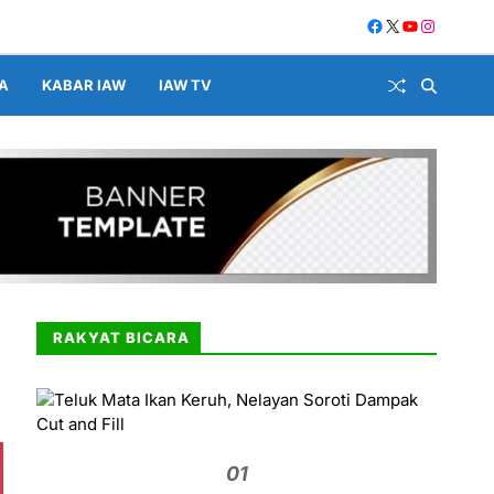
A
KABAR IAW
IAW TV
RAKYAT BICARA
01