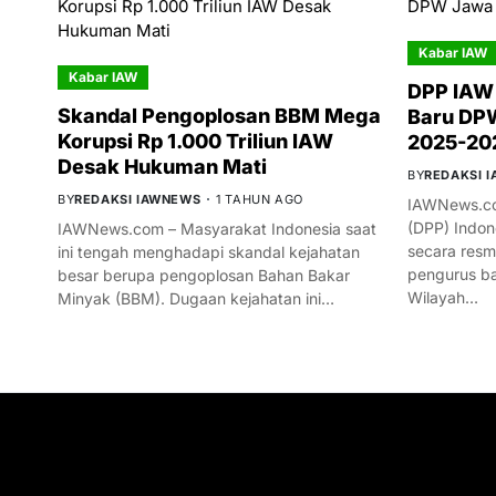
Kabar IAW
Kabar IAW
DPP IAW
Skandal Pengoplosan BBM Mega
Baru DPW
Korupsi Rp 1.000 Triliun IAW
2025-20
Desak Hukuman Mati
BY
REDAKSI 
BY
REDAKSI IAWNEWS
1 TAHUN AGO
IAWNews.co
(DPP) Indon
IAWNews.com – Masyarakat Indonesia saat
secara res
ini tengah menghadapi skandal kejahatan
pengurus ba
besar berupa pengoplosan Bahan Bakar
Wilayah…
Minyak (BBM). Dugaan kejahatan ini…
GET IN TOUCH