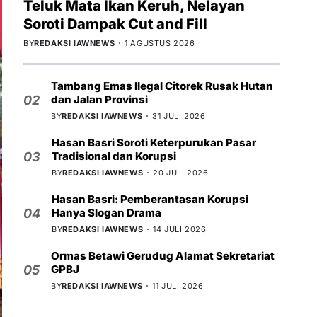
Teluk Mata Ikan Keruh, Nelayan
Soroti Dampak Cut and Fill
BY
REDAKSI IAWNEWS
1 AGUSTUS 2026
Tambang Emas Ilegal Citorek Rusak Hutan
dan Jalan Provinsi
02
BY
REDAKSI IAWNEWS
31 JULI 2026
Hasan Basri Soroti Keterpurukan Pasar
Tradisional dan Korupsi
03
BY
REDAKSI IAWNEWS
20 JULI 2026
Hasan Basri: Pemberantasan Korupsi
Hanya Slogan Drama
04
BY
REDAKSI IAWNEWS
14 JULI 2026
Ormas Betawi Gerudug Alamat Sekretariat
GPBJ
05
BY
REDAKSI IAWNEWS
11 JULI 2026