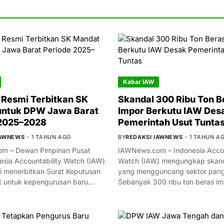
Kabar IAW
Resmi Terbitkan SK
Skandal 300 Ribu Ton B
untuk DPW Jawa Barat
Impor Berkutu IAW Des
 2025–2028
Pemerintah Usut Tunta
IAWNEWS
1 TAHUN AGO
BY
REDAKSI IAWNEWS
1 TAHUN A
m – Dewan Pimpinan Pusat
IAWNews.com – Indonesia Accou
esia Accountability Watch (IAW)
Watch (IAW) mengungkap skand
i menerbitkan Surat Keputusan
yang mengguncang sektor panga
t untuk kepengurusan baru…
Sebanyak 300 ribu ton beras i