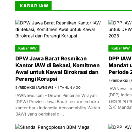
KABAR IAW
Kabar IAW
Kabar IAW
DPW Jawa Barat Resmikan
DPP IAW 
Kantor IAW di Bekasi, Komitmen
Mandat 
Awal untuk Kawal Birokrasi dan
Periode
Perangi Korupsi
BY
REDAKSI 
BY
REDAKSI IAWNEWS
1 TAHUN AGO
IAWNews.co
(DPP) Indon
IAWNews.com – Dewan Pimpinan Wilayah
secara resm
(DPW) Provinsi Jawa Barat resmi membuka
(SK) Manda
kantor baru Indonesia Accountability Watch
(IAW) yang berlokasi di…