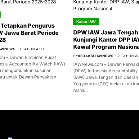
Kabar IAW
 Tetapkan Pengurus
DPW IAW Jawa Tengah 
 Jawa Barat Periode
Kunjungi Kantor DPP IA
28
Kawal Program Nasiona
IAWNEWS
1 TAHUN AGO
BY
REDAKSI IAWNEWS
2 TAHUN A
m – Dewan Pimpinan Pusat
esia Accountability Watch (IAW)
IAWNews.com – Dewan Perwakil
mi mengumumkan susunan
(DPW) Indonesia Accountability
ru untuk Dewan Perwakilan
(IAW) Jawa Tengah dan Daerah
Yogyakarta (DIY) melakukan ku
resmi…
YOU MIGHT LIKE