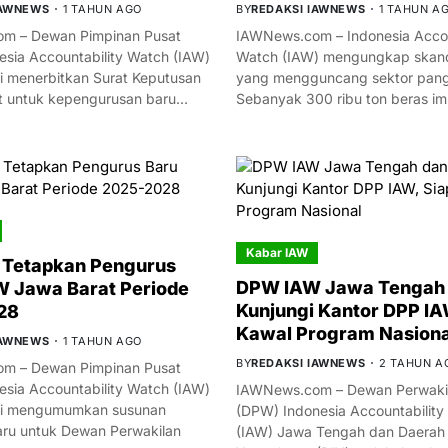
IAWNEWS
1 TAHUN AGO
BY
REDAKSI IAWNEWS
1 TAHUN A
m – Dewan Pimpinan Pusat
IAWNews.com – Indonesia Accou
esia Accountability Watch (IAW)
Watch (IAW) mengungkap skand
i menerbitkan Surat Keputusan
yang mengguncang sektor panga
t untuk kepengurusan baru…
Sebanyak 300 ribu ton beras i
Kabar IAW
 Tetapkan Pengurus
DPW IAW Jawa Tengah 
 Jawa Barat Periode
Kunjungi Kantor DPP IA
28
Kawal Program Nasiona
IAWNEWS
1 TAHUN AGO
BY
REDAKSI IAWNEWS
2 TAHUN A
m – Dewan Pimpinan Pusat
esia Accountability Watch (IAW)
IAWNews.com – Dewan Perwakil
mi mengumumkan susunan
(DPW) Indonesia Accountability
ru untuk Dewan Perwakilan
(IAW) Jawa Tengah dan Daerah