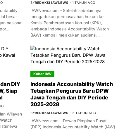
GO
BY
REDAKSI IAWNEWS
1 TAHUN AGO
ntability
IAWNews.com – Setelah sebelumnya
al besar
mengadukan permasalahan hukum ke
n nasional.
Komisi Pemberantasan Korupsi (KPK),
mpor…
lembaga Indonesia Accountability Watch
(IAW) kembali melakukan audiensi…
Kabar IAW
dan DIY
Indonesia Accountability Watch
W, Siap
Tetapkan Pengurus Baru DPW
l
Jawa Tengah dan DIY Periode
2025-2028
GO
BY
REDAKSI IAWNEWS
2 TAHUN AGO
an Wilayah
 Watch
IAWNews.com – Dewan Pimpinan Pusat
 Istimewa
(DPP) Indonesia Accountability Watch (IAW)