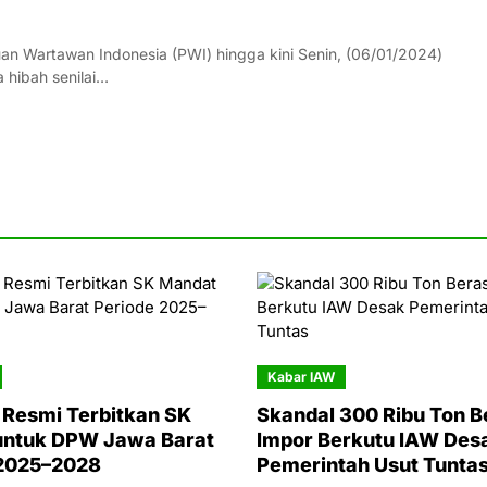
n Wartawan Indonesia (PWI) hingga kini Senin, (06/01/2024)
 hibah senilai…
Kabar IAW
Resmi Terbitkan SK
Skandal 300 Ribu Ton B
untuk DPW Jawa Barat
Impor Berkutu IAW Des
 2025–2028
Pemerintah Usut Tunta