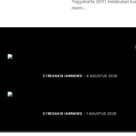
Yogyakarta (DIY) melakukan ku
resmi…
YOU MIGHT LIKE
Rocha Gibson Debut Lewat Single
Dibalik Tawaku Bergenre Slow Rock
BY
REDAKSI IAWNEWS
4 AGUSTUS 2026
Teluk Mata Ikan Keruh, Nelayan Soroti
Dampak Cut and Fill
BY
REDAKSI IAWNEWS
1 AGUSTUS 2026