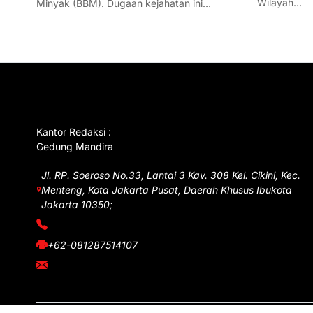
Wilayah…
Minyak (BBM). Dugaan kejahatan ini…
GET IN TOUCH
Kantor Redaksi :
Gedung Mandira
Jl. RP. Soeroso No.33, Lantai 3 Kav. 308 Kel. Cikini, Kec.
Menteng, Kota Jakarta Pusat, Daerah Khusus Ibukota
Jakarta 10350;
(021) 3908026
+62-081287514107
adm@iawnews.com