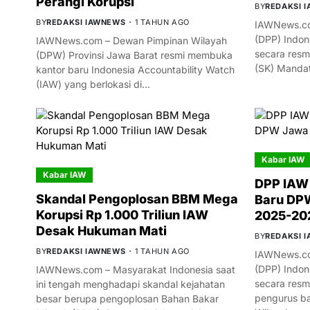
Perangi Korupsi
BY
REDAKSI 
BY
REDAKSI IAWNEWS
1 TAHUN AGO
IAWNews.co
(DPP) Indon
IAWNews.com – Dewan Pimpinan Wilayah
secara resm
(DPW) Provinsi Jawa Barat resmi membuka
(SK) Manda
kantor baru Indonesia Accountability Watch
(IAW) yang berlokasi di…
Kabar IAW
Kabar IAW
DPP IAW
Skandal Pengoplosan BBM Mega
Baru DPW
Korupsi Rp 1.000 Triliun IAW
2025-20
Desak Hukuman Mati
BY
REDAKSI 
BY
REDAKSI IAWNEWS
1 TAHUN AGO
IAWNews.co
(DPP) Indon
IAWNews.com – Masyarakat Indonesia saat
secara res
ini tengah menghadapi skandal kejahatan
pengurus ba
besar berupa pengoplosan Bahan Bakar