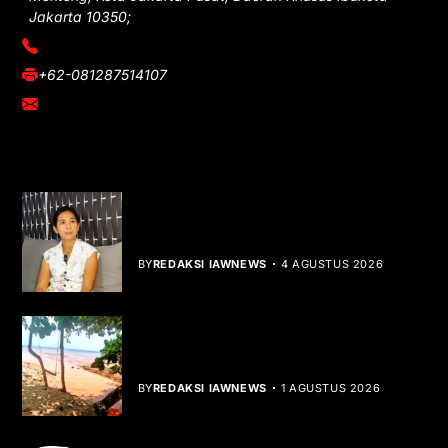
Jakarta 10350;
(021) 3908026
+62-081287514107
adm@iawnews.com
YOU MIGHT LIKE
Rocha Gibson Debut Lewat Single
Dibalik Tawaku Bergenre Slow Rock
BY
REDAKSI IAWNEWS
4 AGUSTUS 2026
Teluk Mata Ikan Keruh, Nelayan Soroti
Dampak Cut and Fill
BY
REDAKSI IAWNEWS
1 AGUSTUS 2026