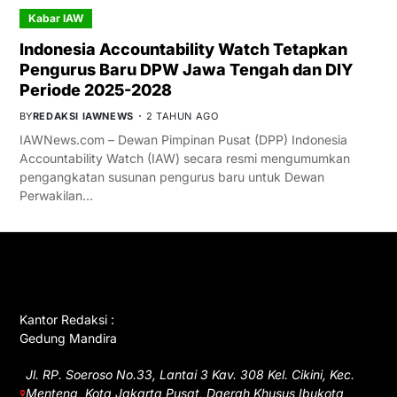
Kabar IAW
Indonesia Accountability Watch Tetapkan
Pengurus Baru DPW Jawa Tengah dan DIY
Periode 2025-2028
BY
REDAKSI IAWNEWS
2 TAHUN AGO
IAWNews.com – Dewan Pimpinan Pusat (DPP) Indonesia
Accountability Watch (IAW) secara resmi mengumumkan
pengangkatan susunan pengurus baru untuk Dewan
Perwakilan…
GET IN TOUCH
Kantor Redaksi :
Gedung Mandira
Jl. RP. Soeroso No.33, Lantai 3 Kav. 308 Kel. Cikini, Kec.
Menteng, Kota Jakarta Pusat, Daerah Khusus Ibukota