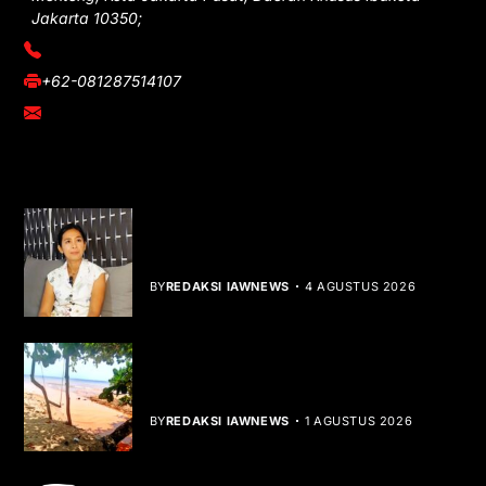
Jakarta 10350;
(021) 3908026
+62-081287514107
adm@iawnews.com
YOU MIGHT LIKE
Rocha Gibson Debut Lewat Single
Dibalik Tawaku Bergenre Slow Rock
BY
REDAKSI IAWNEWS
4 AGUSTUS 2026
Teluk Mata Ikan Keruh, Nelayan Soroti
Dampak Cut and Fill
BY
REDAKSI IAWNEWS
1 AGUSTUS 2026