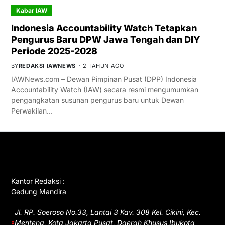
Kabar IAW
Indonesia Accountability Watch Tetapkan
Pengurus Baru DPW Jawa Tengah dan DIY
Periode 2025-2028
BY
REDAKSI IAWNEWS
2 TAHUN AGO
IAWNews.com – Dewan Pimpinan Pusat (DPP) Indonesia
Accountability Watch (IAW) secara resmi mengumumkan
pengangkatan susunan pengurus baru untuk Dewan
Perwakilan…
GET IN TOUCH
Kantor Redaksi :
Gedung Mandira
Jl. RP. Soeroso No.33, Lantai 3 Kav. 308 Kel. Cikini, Kec.
Menteng, Kota Jakarta Pusat, Daerah Khusus Ibukota