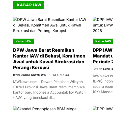
KABAR IAW
Kabar IAW
Kabar IAW
DPW Jawa Barat Resmikan
DPP IAW 
Kantor IAW di Bekasi, Komitmen
Mandat 
Awal untuk Kawal Birokrasi dan
Periode
Perangi Korupsi
BY
REDAKSI 
BY
REDAKSI IAWNEWS
1 TAHUN AGO
IAWNews.co
(DPP) Indon
IAWNews.com – Dewan Pimpinan Wilayah
secara resm
(DPW) Provinsi Jawa Barat resmi membuka
(SK) Manda
kantor baru Indonesia Accountability Watch
(IAW) yang berlokasi di…