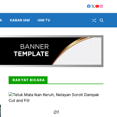
A
KABAR IAW
IAW TV
RAKYAT BICARA
01