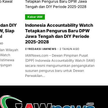
Kabar IAW
dan DIY
Indonesia Accountability Watch
W, Siap
Tetapkan Pengurus Baru DPW
l
Jawa Tengah dan DIY Periode
2025-2028
GO
BY
REDAKSI IAWNEWS
2 TAHUN AGO
an Wilayah
 Watch
IAWNews.com – Dewan Pimpinan Pusat
 Istimewa
(DPP) Indonesia Accountability Watch (IAW)
njungan
secara resmi mengumumkan pengangkatan
susunan pengurus baru untuk Dewan
Perwakilan…