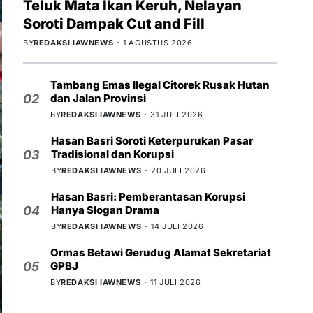
Teluk Mata Ikan Keruh, Nelayan
Soroti Dampak Cut and Fill
BY
REDAKSI IAWNEWS
1 AGUSTUS 2026
Tambang Emas Ilegal Citorek Rusak Hutan
dan Jalan Provinsi
02
BY
REDAKSI IAWNEWS
31 JULI 2026
Hasan Basri Soroti Keterpurukan Pasar
Tradisional dan Korupsi
03
BY
REDAKSI IAWNEWS
20 JULI 2026
Hasan Basri: Pemberantasan Korupsi
Hanya Slogan Drama
04
BY
REDAKSI IAWNEWS
14 JULI 2026
Ormas Betawi Gerudug Alamat Sekretariat
GPBJ
05
BY
REDAKSI IAWNEWS
11 JULI 2026