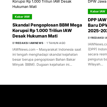
Kabar IAW
Kabar IAW
DPP IAW
Skandal Pengoplosan BBM Mega
Baru DPW
Korupsi Rp 1.000 Triliun IAW
2025-20
Desak Hukuman Mati
BY
REDAKSI 
BY
REDAKSI IAWNEWS
1 TAHUN AGO
IAWNews.co
(DPP) Indon
IAWNews.com – Masyarakat Indonesia saat
secara res
ini tengah menghadapi skandal kejahatan
pengurus ba
besar berupa pengoplosan Bahan Bakar
Wilayah…
Minyak (BBM). Dugaan kejahatan ini…
GET IN TOUCH