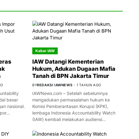
Kabar IAW
eras
IAW Datangi Kementerian
ak
Hukum, Adukan Dugaan Mafia
s
Tanah di BPN Jakarta Timur
GO
BY
REDAKSI IAWNEWS
1 TAHUN AGO
ntability
IAWNews.com – Setelah sebelumnya
al besar
mengadukan permasalahan hukum ke
n nasional.
Komisi Pemberantasan Korupsi (KPK),
mpor…
lembaga Indonesia Accountability Watch
(IAW) kembali melakukan audiensi…