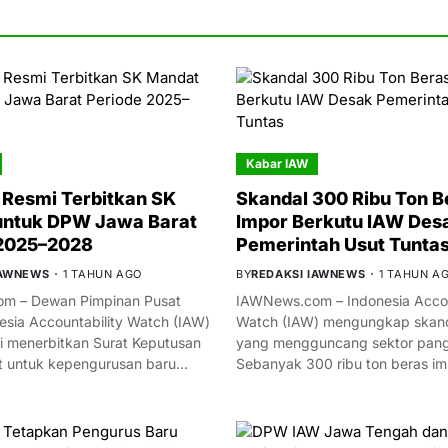
Kabar IAW
Resmi Terbitkan SK
Skandal 300 Ribu Ton B
untuk DPW Jawa Barat
Impor Berkutu IAW Des
 2025–2028
Pemerintah Usut Tunta
IAWNEWS
1 TAHUN AGO
BY
REDAKSI IAWNEWS
1 TAHUN A
m – Dewan Pimpinan Pusat
IAWNews.com – Indonesia Accou
esia Accountability Watch (IAW)
Watch (IAW) mengungkap skand
i menerbitkan Surat Keputusan
yang mengguncang sektor panga
t untuk kepengurusan baru…
Sebanyak 300 ribu ton beras i