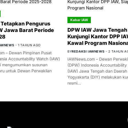
Kabar IAW
 Tetapkan Pengurus
DPW IAW Jawa Tengah 
 Jawa Barat Periode
Kunjungi Kantor DPP IA
28
Kawal Program Nasiona
IAWNEWS
1 TAHUN AGO
BY
REDAKSI IAWNEWS
2 TAHUN A
m – Dewan Pimpinan Pusat
esia Accountability Watch (IAW)
IAWNews.com – Dewan Perwakil
mi mengumumkan susunan
(DPW) Indonesia Accountability
ru untuk Dewan Perwakilan
(IAW) Jawa Tengah dan Daerah
Yogyakarta (DIY) melakukan ku
resmi…
YOU MIGHT LIKE