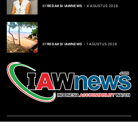
BY
REDAKSI IAWNEWS
4 AGUSTUS 2026
Teluk Mata Ikan Keruh, Nelayan Soroti
Dampak Cut and Fill
BY
REDAKSI IAWNEWS
1 AGUSTUS 2026
REDAKSI
About Us
Contact
Pedoman Media Siber
Copyright © iawnews.com 2026
- Powered by
Magze
.