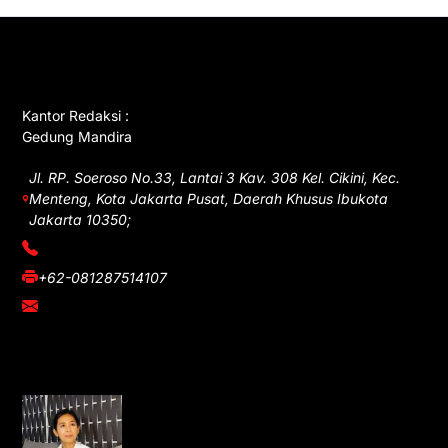
GET IN TOUCH
Kantor Redaksi :
Gedung Mandira
Jl. RP. Soeroso No.33, Lantai 3 Kav. 308 Kel. Cikini, Kec.
Menteng, Kota Jakarta Pusat, Daerah Khusus Ibukota
Jakarta 10350;
(021) 3908026
+62-081287514107
adm@iawnews.com
YOU MIGHT LIKE
Rocha Gibson Debut Lewat Single
Dibalik Tawaku Bergenre Slow Rock