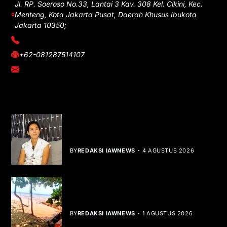
Jl. RP. Soeroso No.33, Lantai 3 Kav. 308 Kel. Cikini, Kec.
Menteng, Kota Jakarta Pusat, Daerah Khusus Ibukota
Jakarta 10350;
(021) 3908026
+62-081287514107
adm@iawnews.com
YOU MIGHT LIKE
Rocha Gibson Debut Lewat Single
Dibalik Tawaku Bergenre Slow Rock
BY
REDAKSI IAWNEWS
4 AGUSTUS 2026
Teluk Mata Ikan Keruh, Nelayan Soroti
Dampak Cut and Fill
BY
REDAKSI IAWNEWS
1 AGUSTUS 2026