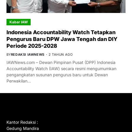
Kabar IAW
Indonesia Accountability Watch Tetapkan
Pengurus Baru DPW Jawa Tengah dan DIY
Periode 2025-2028
BY
REDAKSI IAWNEWS
2 TAHUN AGO
IAWNews.com – Dewan Pimpinan Pusat (DPP) Indonesia
Accountability Watch (IAW) secara resmi mengumumkan
pengangkatan susunan pengurus baru untuk Dewan
Perwakilan…
GET IN TOUCH
Kantor Redaksi :
Gedung Mandira