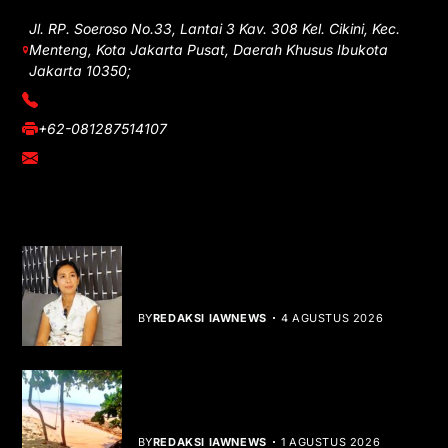
Jl. RP. Soeroso No.33, Lantai 3 Kav. 308 Kel. Cikini, Kec.
Menteng, Kota Jakarta Pusat, Daerah Khusus Ibukota
Jakarta 10350;
(021) 3908026
+62-081287514107
adm@iawnews.com
YOU MIGHT LIKE
Rocha Gibson Debut Lewat Single
Dibalik Tawaku Bergenre Slow Rock
BY
REDAKSI IAWNEWS
4 AGUSTUS 2026
Teluk Mata Ikan Keruh, Nelayan Soroti
Dampak Cut and Fill
BY
REDAKSI IAWNEWS
1 AGUSTUS 2026