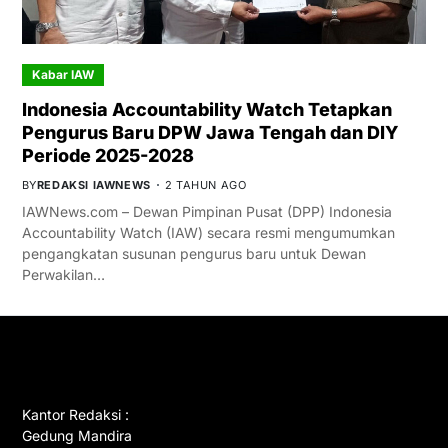
Kabar IAW
Indonesia Accountability Watch Tetapkan
Pengurus Baru DPW Jawa Tengah dan DIY
Periode 2025-2028
BY
REDAKSI IAWNEWS
2 TAHUN AGO
IAWNews.com – Dewan Pimpinan Pusat (DPP) Indonesia
Accountability Watch (IAW) secara resmi mengumumkan
pengangkatan susunan pengurus baru untuk Dewan
Perwakilan…
GET IN TOUCH
Kantor Redaksi :
Gedung Mandira