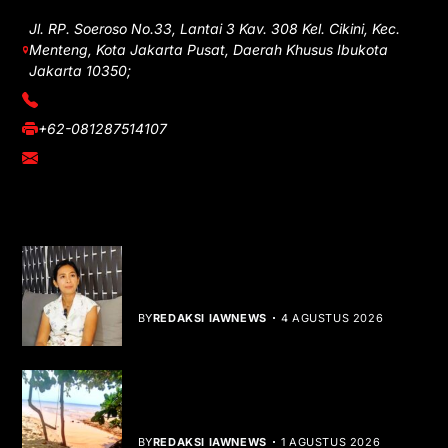
Jl. RP. Soeroso No.33, Lantai 3 Kav. 308 Kel. Cikini, Kec.
Menteng, Kota Jakarta Pusat, Daerah Khusus Ibukota
Jakarta 10350;
(021) 3908026
+62-081287514107
adm@iawnews.com
YOU MIGHT LIKE
Rocha Gibson Debut Lewat Single
Dibalik Tawaku Bergenre Slow Rock
BY
REDAKSI IAWNEWS
4 AGUSTUS 2026
Teluk Mata Ikan Keruh, Nelayan Soroti
Dampak Cut and Fill
BY
REDAKSI IAWNEWS
1 AGUSTUS 2026