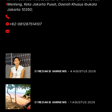
Menteng, Kota Jakarta Pusat, Daerah Khusus Ibukota
Jakarta 10350;
(021) 3908026
+62-081287514107
adm@iawnews.com
YOU MIGHT LIKE
Rocha Gibson Debut Lewat Single
Dibalik Tawaku Bergenre Slow Rock
BY
REDAKSI IAWNEWS
4 AGUSTUS 2026
Teluk Mata Ikan Keruh, Nelayan Soroti
Dampak Cut and Fill
BY
REDAKSI IAWNEWS
1 AGUSTUS 2026