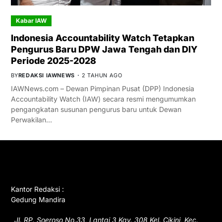
Kabar IAW
Indonesia Accountability Watch Tetapkan
Pengurus Baru DPW Jawa Tengah dan DIY
Periode 2025-2028
BY
REDAKSI IAWNEWS
2 TAHUN AGO
IAWNews.com – Dewan Pimpinan Pusat (DPP) Indonesia
Accountability Watch (IAW) secara resmi mengumumkan
pengangkatan susunan pengurus baru untuk Dewan
Perwakilan…
GET IN TOUCH
Kantor Redaksi :
Gedung Mandira
Jl. RP. Soeroso No.33, Lantai 3 Kav. 308 Kel. Cikini, Kec.