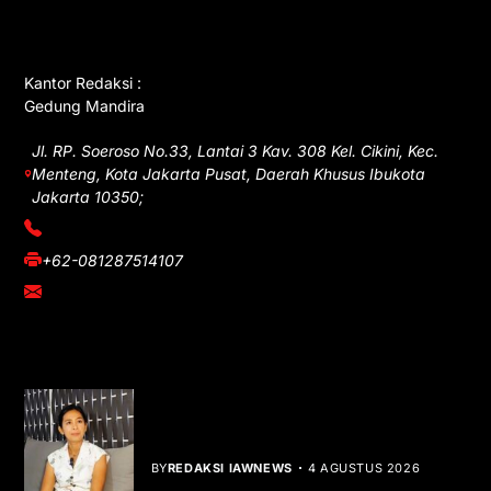
GET IN TOUCH
Kantor Redaksi :
Gedung Mandira
Jl. RP. Soeroso No.33, Lantai 3 Kav. 308 Kel. Cikini, Kec.
Menteng, Kota Jakarta Pusat, Daerah Khusus Ibukota
Jakarta 10350;
(021) 3908026
+62-081287514107
adm@iawnews.com
YOU MIGHT LIKE
Rocha Gibson Debut Lewat Single
Dibalik Tawaku Bergenre Slow Rock
BY
REDAKSI IAWNEWS
4 AGUSTUS 2026