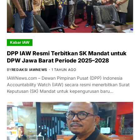
Kabar IAW
DPP IAW Resmi Terbitkan SK Mandat untuk
DPW Jawa Barat Periode 2025–2028
BY
REDAKSI IAWNEWS
1 TAHUN AGO
IAWNews.com – Dewan Pimpinan Pusat (DPP) Indonesia
Accountability Watch (IAW) secara resmi menerbitkan Surat
Keputusan (SK) Mandat untuk kepengurusan baru…