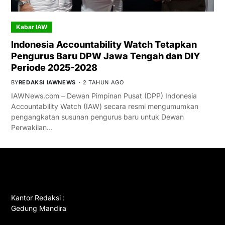
Kabar IAW
Indonesia Accountability Watch Tetapkan
Pengurus Baru DPW Jawa Tengah dan DIY
Periode 2025-2028
BY
REDAKSI IAWNEWS
2 TAHUN AGO
IAWNews.com – Dewan Pimpinan Pusat (DPP) Indonesia
Accountability Watch (IAW) secara resmi mengumumkan
pengangkatan susunan pengurus baru untuk Dewan
Perwakilan…
GET IN TOUCH
Kantor Redaksi :
Gedung Mandira