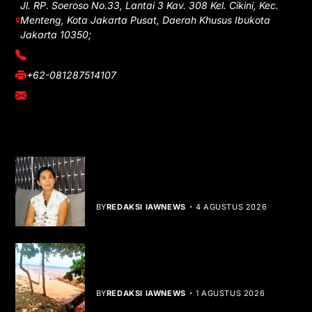
Jl. RP. Soeroso No.33, Lantai 3 Kav. 308 Kel. Cikini, Kec.
Menteng, Kota Jakarta Pusat, Daerah Khusus Ibukota
Jakarta 10350;
(021) 3908026
+62-081287514107
adm@iawnews.com
YOU MIGHT LIKE
Rocha Gibson Debut Lewat Single
Dibalik Tawaku Bergenre Slow Rock
BY
REDAKSI IAWNEWS
4 AGUSTUS 2026
Teluk Mata Ikan Keruh, Nelayan Soroti
Dampak Cut and Fill
BY
REDAKSI IAWNEWS
1 AGUSTUS 2026