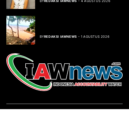
BY
REDAKSI IAWNEWS
4 AGUSTUS 2026
Teluk Mata Ikan Keruh, Nelayan Soroti
Dampak Cut and Fill
BY
REDAKSI IAWNEWS
1 AGUSTUS 2026
REDAKSI
About Us
Contact
Pedoman Media Siber
Copyright © iawnews.com 2026
- Powered by
Magze
.