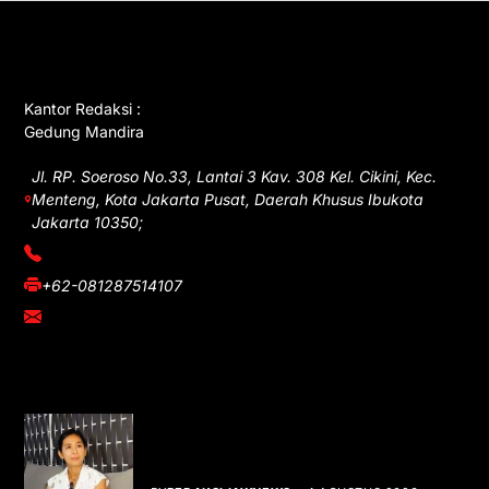
GET IN TOUCH
Kantor Redaksi :
Gedung Mandira
Jl. RP. Soeroso No.33, Lantai 3 Kav. 308 Kel. Cikini, Kec.
Menteng, Kota Jakarta Pusat, Daerah Khusus Ibukota
Jakarta 10350;
(021) 3908026
+62-081287514107
adm@iawnews.com
YOU MIGHT LIKE
Rocha Gibson Debut Lewat Single
Dibalik Tawaku Bergenre Slow Rock