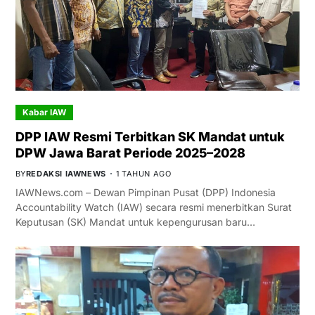
Kabar IAW
DPP IAW Resmi Terbitkan SK Mandat untuk
DPW Jawa Barat Periode 2025–2028
BY
REDAKSI IAWNEWS
1 TAHUN AGO
IAWNews.com – Dewan Pimpinan Pusat (DPP) Indonesia
Accountability Watch (IAW) secara resmi menerbitkan Surat
Keputusan (SK) Mandat untuk kepengurusan baru…