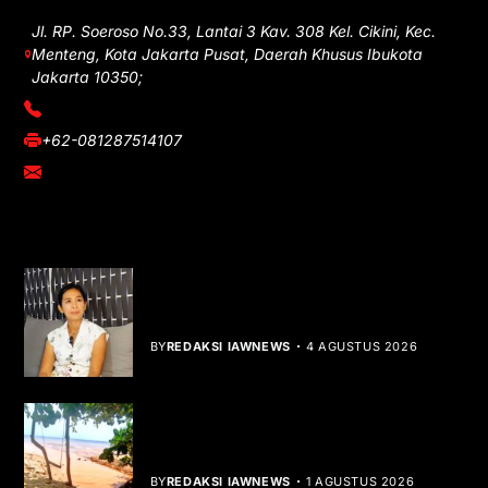
Jl. RP. Soeroso No.33, Lantai 3 Kav. 308 Kel. Cikini, Kec.
Menteng, Kota Jakarta Pusat, Daerah Khusus Ibukota
Jakarta 10350;
(021) 3908026
+62-081287514107
adm@iawnews.com
YOU MIGHT LIKE
Rocha Gibson Debut Lewat Single
Dibalik Tawaku Bergenre Slow Rock
BY
REDAKSI IAWNEWS
4 AGUSTUS 2026
Teluk Mata Ikan Keruh, Nelayan Soroti
Dampak Cut and Fill
BY
REDAKSI IAWNEWS
1 AGUSTUS 2026