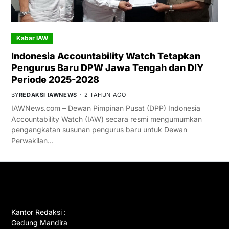
Kabar IAW
Indonesia Accountability Watch Tetapkan
Pengurus Baru DPW Jawa Tengah dan DIY
Periode 2025-2028
BY
REDAKSI IAWNEWS
2 TAHUN AGO
IAWNews.com – Dewan Pimpinan Pusat (DPP) Indonesia
Accountability Watch (IAW) secara resmi mengumumkan
pengangkatan susunan pengurus baru untuk Dewan
Perwakilan…
GET IN TOUCH
Kantor Redaksi :
Gedung Mandira